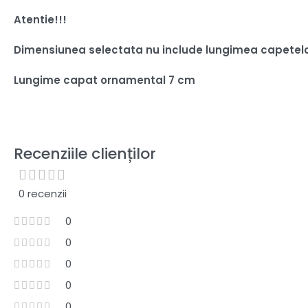
Atentie!!!
Dimensiunea selectata nu include lungimea capetel
Lungime capat ornamental 7 cm
Recenziile clienților
0 recenzii
0
0
0
0
0