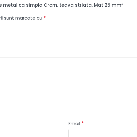
lerie metalica simpla Crom, teava striata, Mat 25 mm”
*
rii sunt marcate cu
*
Email