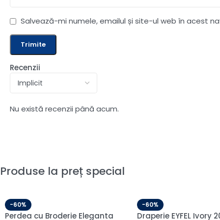
Salvează-mi numele, emailul și site-ul web în acest n
Recenzii
Nu există recenzii până acum.
Produse la preț special
-60%
-60%
Draperie de Catifea Premium
Draperie de Catifea 