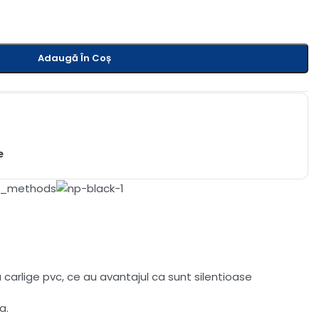
Adaugă În Coș
e
carlige pvc, ce au avantajul ca sunt silentioase
a.