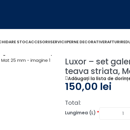
ICHIDARE STOC
ACCESORII
SERVICII
PERNE DECORATIVE
RAFTURI
RED
et galerie metalica simpla Crom, teava striata, Mat 25 
Luxor – set gal
teava striata, 
Adăugați la lista de dorinț
150,00
lei
Total:
Lungimea (L)
*