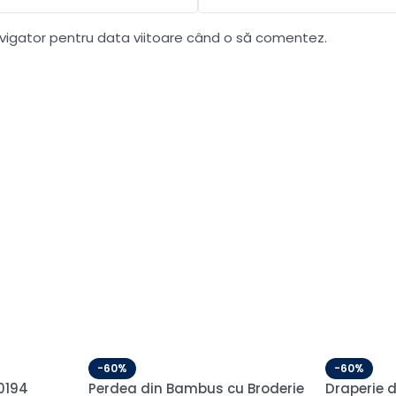
avigator pentru data viitoare când o să comentez.
-60%
-60%
Semi-
Perdea din In Brodat cu Flori
Draperie 