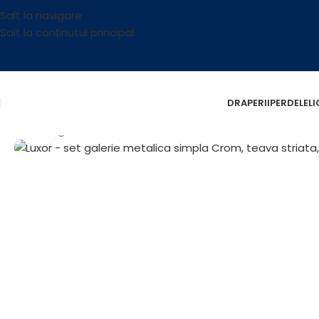
Salt la navigare
Salt la conținutul principal
DRAPERII
PERDELE
L
Fă clic pentru a mări
Prima pagină
/
Accesorii
/
Galerii
/
Galerii Metalice
/
Luxor – s