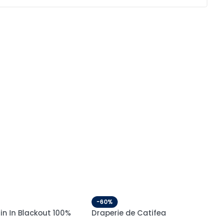
-60%
cu Blackout 80% Uni
Draperie de Catifea Elite