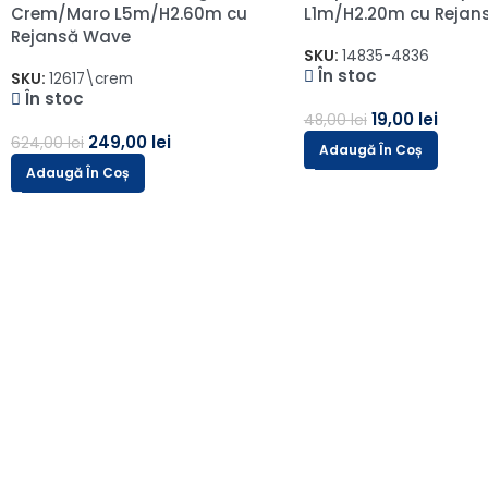
Blackout 100% Gri Deschis
opaca 70% Gri Desch
L1m/H3m cu Rejansa Wave
L1.20m/H2.65m cu Cap
SKU:
PANAMA 103--2
SKU:
A18/ARS205-1-1-1-1
În stoc
În stoc
55,00
lei
39,00
lei
138,00
lei
98,00
lei
Adaugă În Coș
Adaugă În Coș