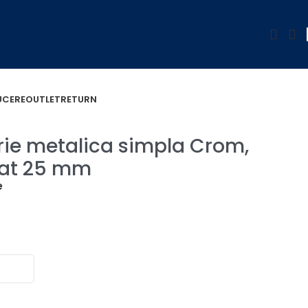
UCERE
OUTLET
RETURN
mm
erie metalica simpla Crom,
Mat 25 mm
e