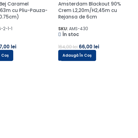
/H2.10m cu Rejansa
Blackout 100% Alb-Ivory
L1.15m/H2.75m cu Rejansa
Wave
SKU:
Sakura-22
În stoc
,00
lei
n Coș
64,00
lei
161,00
lei
Adaugă În Coș