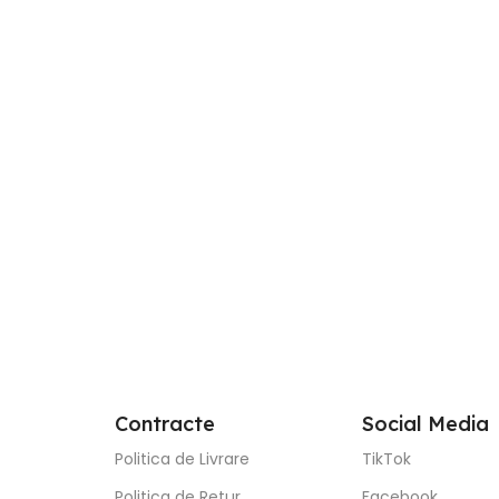
Adaugă În Coș
-57%
Față de P
din Catif
45x45cm
SKU:
THP-19
În stoc
15
35,00
lei
Adaugă Î
Contracte
Social Media
Politica de Livrare
TikTok
Politica de Retur
Facebook