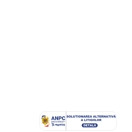
SKU:
48107Alb-1
În stoc
ernă Decorativă, Husă
ea (fara Umplutură)
187,00
lei
466,00
lei
METRU LINIAR
Adaugă În Coș
,00
lei
n Coș