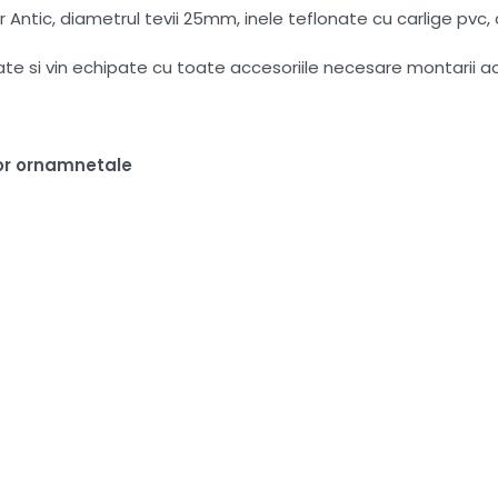
Antic, diametrul tevii 25mm, inele teflonate cu carlige pvc, 
tate si vin echipate cu toate accesoriile necesare montarii a
or ornamnetale