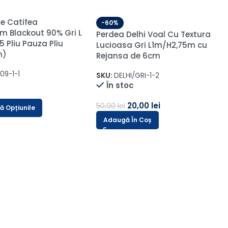
-60%
Perdea Mona din Bambus cu
Broderie Albă 48107
L4.40m/H2.60m cu Rejansa
Wave