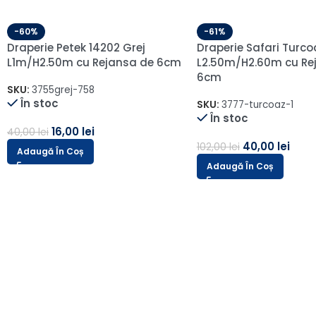
-60%
Draperie din In Blackout 100%
Exclusiv – Bej Caramel
-60%
L2.25m/H1.63m cu Pliu-Pauza-
Perdea Keten In Sable
Pliu (Sina 0.75cm)
L1.25m/H1.40m cu Rej
SKU:
Bali-06-2-1-1
Wave
În stoc
SKU:
BELGRADE-V1022-2