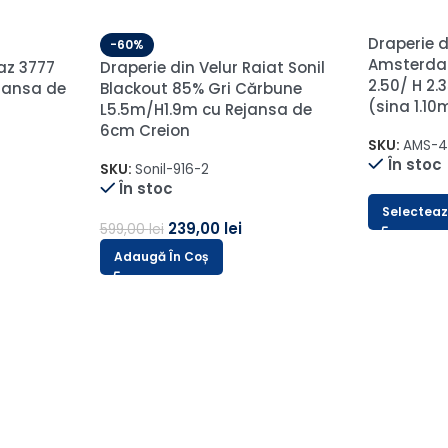
-60%
Perdea Delhi Voal cu Textura
Lucioasa Crem L1.25m/H3m cu
Rejansă Wave
 Gri
SKU:
DELHI/CREM-1-1
ansa
În stoc
40,00
lei
101,00
lei