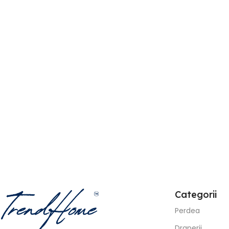
127,00
lei
În stoc
319,00
lei
Adaugă În Coș
48,00
lei
120,00
lei
Adaugă În Coș
Categorii
Perdea
Draperii