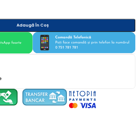
Adaugă În Coș
e