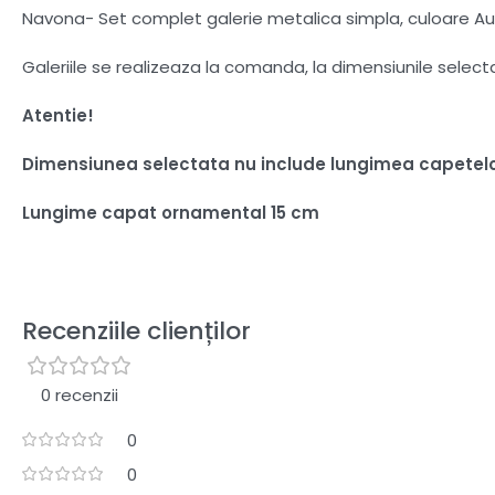
Navona- Set complet galerie metalica simpla, culoare Aur 
Galeriile se realizeaza la comanda, la dimensiunile selec
Atentie!
Dimensiunea selectata nu include lungimea capetel
Lungime capat ornamental 15 cm
Recenziile clienților
0 recenzii
0
0