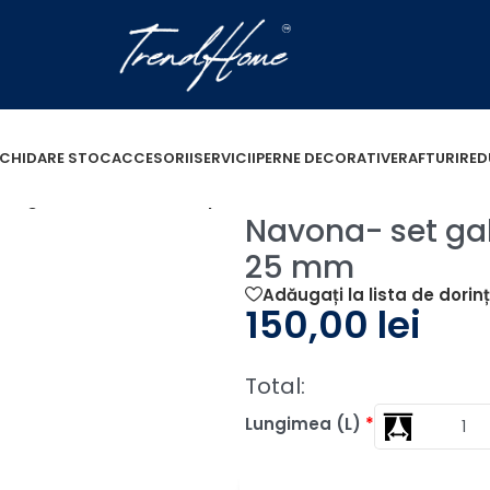
ICHIDARE STOC
ACCESORII
SERVICII
PERNE DECORATIVE
RAFTURI
RED
et galerie metalica simpla Aur Antic 25 mm
Navona- set gal
25 mm
Adăugați la lista de dorin
150,00
lei
Total:
Lungimea (L)
*