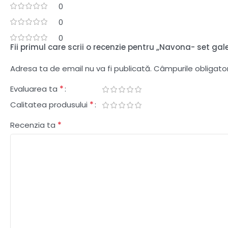
0
0
0
Fii primul care scrii o recenzie pentru „Navona- set ga
Adresa ta de email nu va fi publicată.
Câmpurile obligato
*
Evaluarea ta
*
Calitatea produsului
*
Recenzia ta