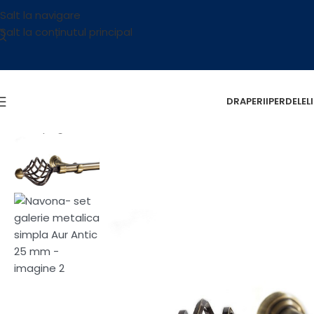
Salt la navigare
Salt la conținutul principal
DRAPERII
PERDELE
L
Prima pagină
/
Accesorii
/
Galerii
/
Galerii Metalice
/
Navona- s