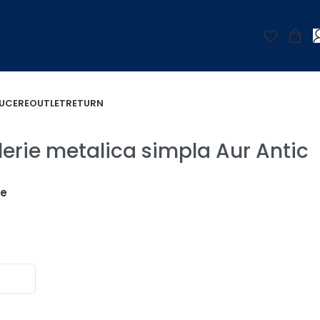
UCERE
OUTLET
RETURN
erie metalica simpla Aur Antic
țe