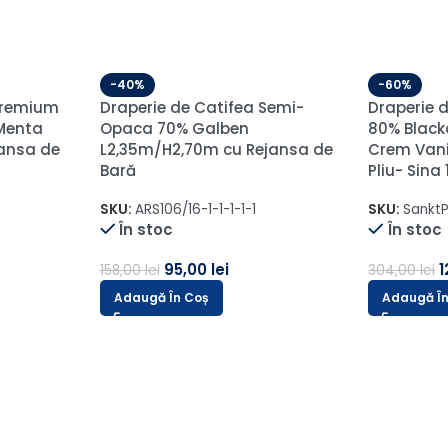
Semi-
is
se Aurii
-60%
Draperie 
L2m/H2.30
6cm