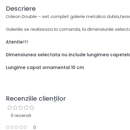
Descriere
Odeon Double – set complet galerie metalica dubla,teava 
Galeriile se realizeaza la comanda, la dimensiunile selec
Atentie!!!
Dimensiunea selectata nu include lungimea capetel
Lungime capat ornamental 10 cm
Recenziile clienților
0 recenzii
0