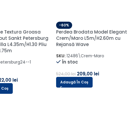
-60%
Draperie de Catifea Elite
Blackout 100% Gri Antracit
L1.5m/H1.5m cu Manopera
Capse Argintii
Petek 14202 Verde
m cu Rejansa de
SKU:
Sakura-16-1-1