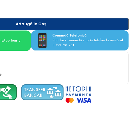
Adaugă În Coș
e