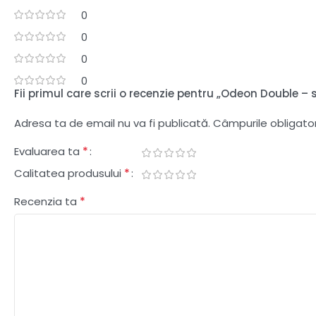
0
0
0
0
Fii primul care scrii o recenzie pentru „Odeon Double 
Adresa ta de email nu va fi publicată.
Câmpurile obligato
*
Evaluarea ta
*
Calitatea produsului
*
Recenzia ta