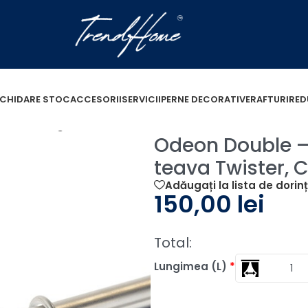
ICHIDARE STOC
ACCESORII
SERVICII
PERNE DECORATIVE
RAFTURI
RED
ble – set galerie metalica dubla, teava Twister, Crom 
Odeon Double – 
teava Twister,
Adăugați la lista de dorin
150,00
lei
Total:
Lungimea (L)
*