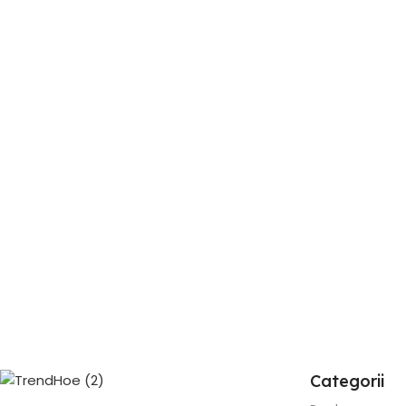
Wave
SKU:
48085-1
În stoc
187,00
lei
466,00
lei
Adaugă În Coș
Categorii