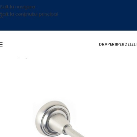
Salt la navigare
Salt la conținutul principal
DRAPERII
PERDELE
L
Prima pagină
/
Accesorii
/
Galerii
/
Galerii Metalice
/
Odeon Dou