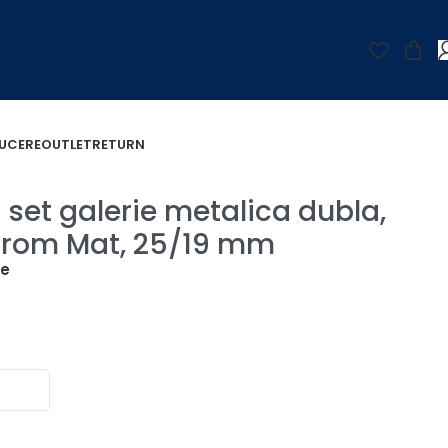
UCERE
OUTLET
RETURN
Mat, 25/19 mm
set galerie metalica dubla,
 Crom Mat, 25/19 mm
țe