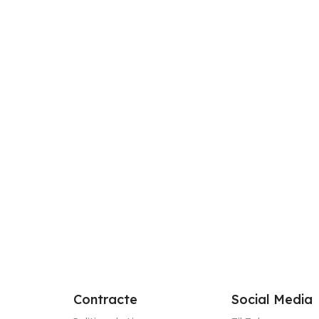
SKU:
3752-
În stoc
-60%
Perdea Ivory din Inișor cu Model
32
81,00
lei
Maro/Auriu L5m/H2.50m cu
Rejansa Wave
Adaugă Î
SKU:
GKM-324F-325
În stoc
180,00
lei
452,00
lei
Adaugă În Coș
Contracte
Social Media