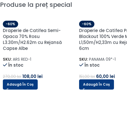
Produse la preț special
-60%
Draperie de Catifea 
opaca 70% Gri Desch
L1.20m/H2.65m cu Cap
SKU:
A18/ARS205-1-1-1-1
În stoc
39,00
lei
98,00
lei
Adaugă În Coș
-60%
Perdea din Bambus cu Broderie
Fină Albă 48085
L4.40m/H2.55m cu Rejansa