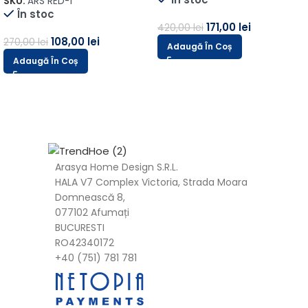
SKU:
ARS RED-1
În stoc
171,00
lei
420,00
lei
108,00
lei
270,00
lei
Adaugă În Coș
Adaugă În Coș
Arasya Home Design S.R.L.
HALA V7 Complex Victoria, Strada Moara
Domnească 8,
077102 Afumați
BUCURESTI
RO42340172
+40 (751) 781 781