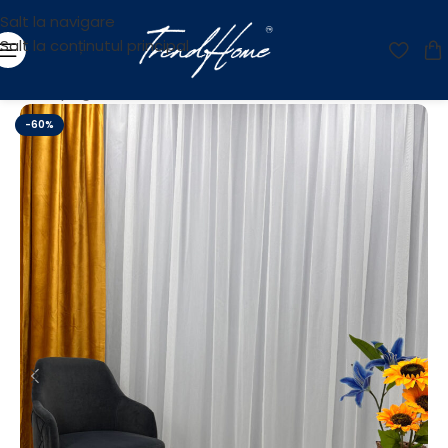
Salt la navigare
Salt la conținutul principal
Prima pagină
/
OUTLET
-60%