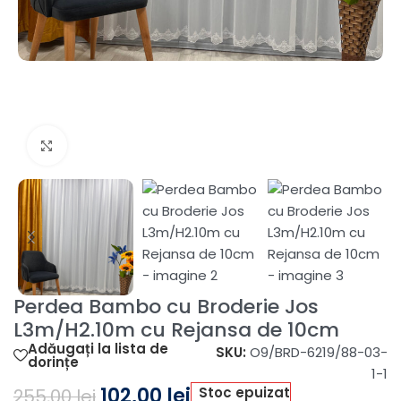
Fă clic pentru a mări
Perdea Bambo cu Broderie Jos
L3m/H2.10m cu Rejansa de 10cm
Adăugați la lista de
SKU:
O9/BRD-6219/88-03-
dorințe
1-1
102,00
lei
Stoc epuizat
255,00
lei