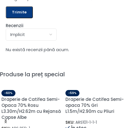
Recenzii
Nu există recenzii până acum.
Produse la preț special
-60%
-59%
Draperie de Catifea Semi-
Draperie de Catifea Semi-
Opaca 70% Rosu
opaca 70% Gri
L3.30m/H2.62m cu Rejansă
L1.5m/H2.90m cu Pliuri
Capse Albe
SKU:
ARS101-1-1-1
În stoc