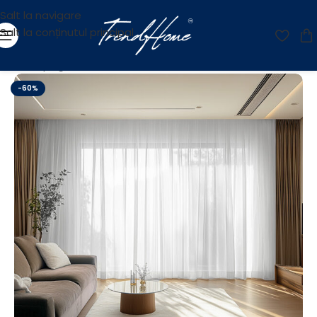
Salt la navigare
Salt la conținutul principal
Prima pagină
/
OUTLET
-60%