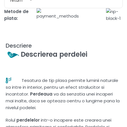
Metode de
plata:
Descriere
Descrierea perdelei
Tesatura de tip plasa permite luminii naturale
sa intre in interior, pentru un efect stralucitor si
incantator.
Perdeaua
va da senzatia unei incaperi
mai inalte, daca se opteaza oentru o lungime pana la
nivelul podelei.
Rolul
perdelelor
intr-o incapere este crearea unei
atmosfere primitoare si confortabila. Perdelele si