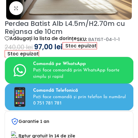
Fă clic pentru a mări
Perdea Batist Alb L4.5m/H2.70m cu
Rejansa de 10cm
Adăugați la lista de dorințe
SKU:
BATIST-04-1-1
97,00
lei
Stoc epuizat
240,00
lei
Stoc epuizat
Garantie 1 an
Retur gratuit în 14 de zile