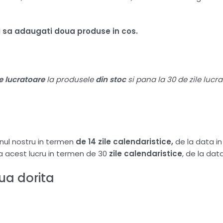
ui sa adaugati doua produse in cos.
le lucratoare
la produsele
din stoc
si pana la 30 de zile lucr
nul nostru in termen
de 14 zile calendaristice,
de la data i
ta acest lucru in termen de 30
zile calendaristice
, de la da
a dorita