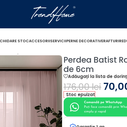
ICHIDARE STOC
ACCESORII
SERVICII
PERNE DECORATIVE
RAFTURI
RED
18m cu Rejansa de 6cm
Perdea Batist R
de 6cm
Adăugați la lista de dorin
70,
176,00
lei
Stoc epuizat
Garantie 1 an