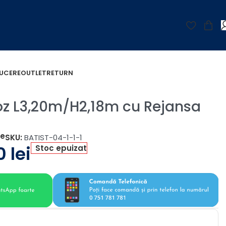
UCERE
OUTLET
RETURN
oz L3,20m/H2,18m cu Rejansa
țe
SKU:
BATIST-04-1-1-1
00
lei
Stoc epuizat