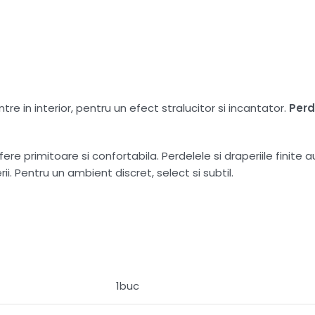
tre in interior, pentru un efect stralucitor si incantator.
Per
e primitoare si confortabila. Perdelele si draperiile finite a
i. Pentru un ambient discret, select si subtil.
1buc