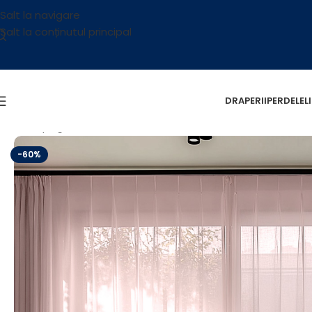
Salt la navigare
Salt la conținutul principal
DRAPERII
PERDELE
L
Prima pagină
/
Reducere
/
Perdea Batist Roz L3,20m/H2,
-60%