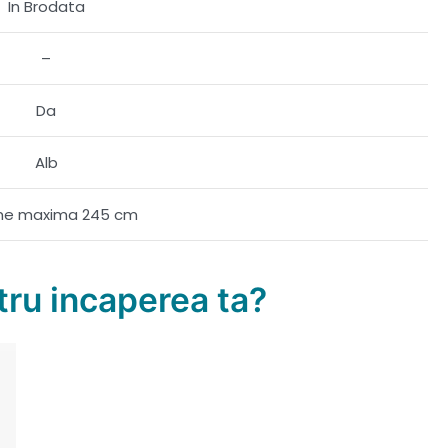
In Brodata
–
Da
Alb
ime maxima 245 cm
ru incaperea ta?