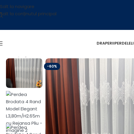
Salt la navigare
Salt la conținutul principal
DRAPERII
PERDELE
L
Prima pagină
/
OUTLET
/
Perdea Brodata 4 Rand Model Ele
-60%