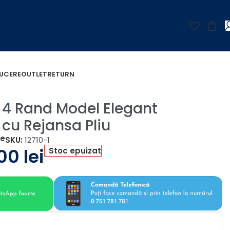
UCERE
OUTLET
RETURN
 4 Rand Model Elegant
cu Rejansa Pliu
țe
SKU:
12710-1
,00
lei
Stoc epuizat