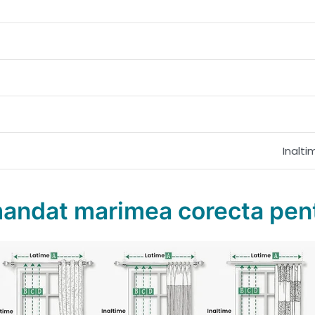
Inalt
mandat marimea corecta pent