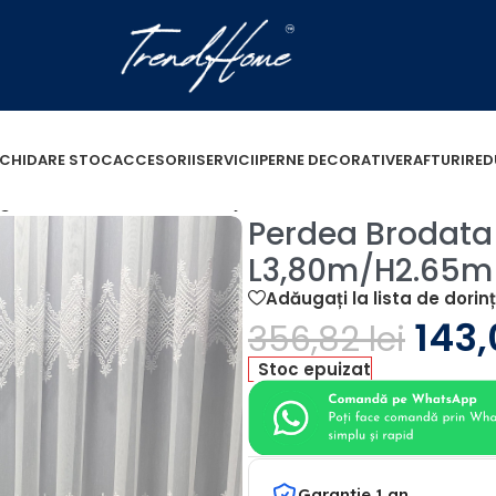
ICHIDARE STOC
ACCESORII
SERVICII
PERNE DECORATIVE
RAFTURI
RED
gant L3,80m/H2.65m cu Rejansa Pliu
Perdea Brodata
L3,80m/H2.65m 
Adăugați la lista de dorin
143
356,82
lei
Stoc epuizat
Garantie 1 an