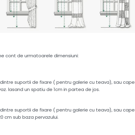
tine cont de urmatoarele dimensiuni:
intre suportii de fixare ( pentru galerie cu teava), sau capete
az. lasand un spatiu de 1cm in partea de jos.
intre suportii de fixare ( pentru galerie cu teava), sau capete
20 cm sub baza pervazului.