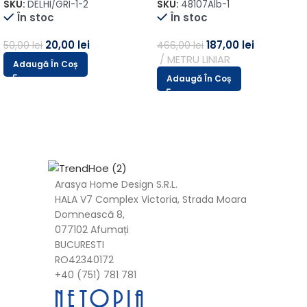
SKU:
DELHI/GRI-1-2
SKU:
48107Alb-1
În stoc
În stoc
20,00
lei
187,00
lei
50,00
lei
466,00
lei
METRU LINIAR
Adaugă În Coș
Adaugă În Coș
Arasya Home Design S.R.L.
HALA V7 Complex Victoria, Strada Moara
Domnească 8,
077102 Afumați
BUCURESTI
RO42340172
+40 (751) 781 781