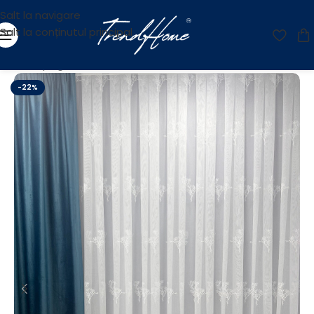
Salt la navigare
Salt la conținutul principal
Prima pagină
/
Perdele
/
Perdele Brodate
-22%