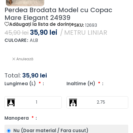
Perdea Brodata Model cu Copac
Mare Elegant 24939
Adăugați la lista de dorințe
SKU:
12693
35,90
lei
METRU LINIAR
45,90
lei
CULOARE
ALB
Anulează
Total:
35,90
lei
Lungimea (L)
*
Inaltime (H)
*
Manopera
*
Nu (Doar material / Fara cusut)