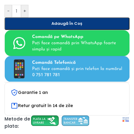
-
+
Adaugă În Coș
Garantie 1 an
Retur gratuit în 14 de zile
Metode de
plata: