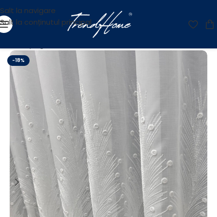
Salt la navigare
Salt la conținutul principal
Prima pagină
/
Perdele
/
Perdele Brodate
-18%