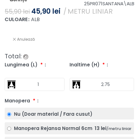
25PR071SANTANA\ALB
45,90
lei
METRU LINIAR
55,90
lei
CULOARE
ALB
Anulează
Total:
Lungimea (L)
*
Inaltime (H)
*
Manopera
*
Nu (Doar material / Fara cusut)
13 lei
Manopera Rejansa Normal 6cm
/metru liniar