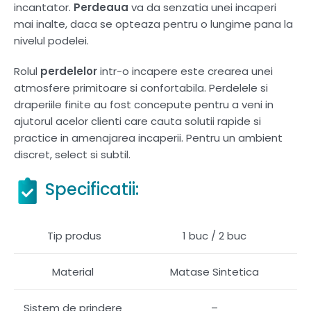
incantator.
Perdeaua
va da senzatia unei incaperi
mai inalte, daca se opteaza pentru o lungime pana la
nivelul podelei.
Rolul
perdelelor
intr-o incapere este crearea unei
atmosfere primitoare si confortabila. Perdelele si
draperiile finite au fost concepute pentru a veni in
ajutorul acelor clienti care cauta solutii rapide si
practice in amenajarea incaperii. Pentru un ambient
discret, select si subtil.
Specificatii:
Tip produs
1 buc / 2 buc
Material
Matase Sintetica
Sistem de prindere
–