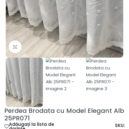
Fă clic pentru a mări
Perdea Brodata cu Model Elegant Alb
25PR071
Adăugați la lista de
SKU:
dorințe