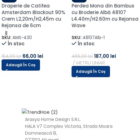
Draperie de Catifea
Perdea Mona din Bambus
Amsterdam Blackout 90%
cu Broderie Albă 48107
Crem L2,20m/H2,45m cu
L4.40m/H2.60m cu Rejansa
Rejansa de 6cm
Wave
SKU:
AMS-430
SKU:
48107Alb-1
În stoc
În stoc
66,00
lei
187,00
lei
164,00
lei
466,00
lei
METRU LINIAR
Adaugă În Coș
Adaugă În Coș
Arasya Home Design S.R.L.
HALA V7 Complex Victoria, Strada Moara
Domnească 8,