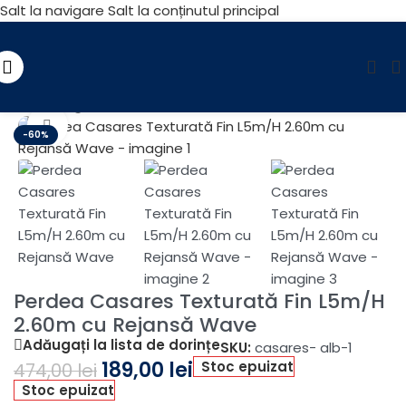
Salt la navigare
Salt la conținutul principal
Prima pagină
/
Reducere
Fă clic pentru a mări
-60%
Perdea Casares Texturată Fin L5m/H
2.60m cu Rejansă Wave
Adăugați la lista de dorințe
SKU:
casares- alb-1
189,00
lei
Stoc epuizat
474,00
lei
Stoc epuizat