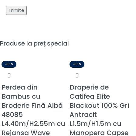
Produse la preț special
-60%
-60%
Perdea din
Draperie de
Bambus cu
Catifea Elite
Broderie Fină Albă
Blackout 100% Gri
48085
Antracit
L4.40m/H2.55m cu
L1.5m/H1.5m cu
Rejansa Wave
Manopera Capse