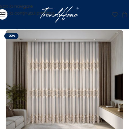
Salt la navigare
Salt la conținutul principal
Prima pagină
/
Perdele
/
Perdele Brodate
-22%