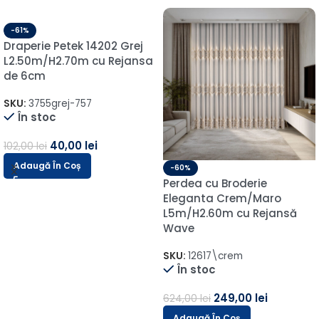
-61%
Draperie Petek 14202 Grej
L2.50m/H2.70m cu Rejansa
de 6cm
SKU:
3755grej-757
În stoc
40,00
lei
102,00
lei
Adaugă În Coș
-60%
Perdea cu Broderie
Eleganta Crem/Maro
L5m/H2.60m cu Rejansă
Wave
SKU:
12617\crem
În stoc
249,00
lei
624,00
lei
Adaugă În Coș