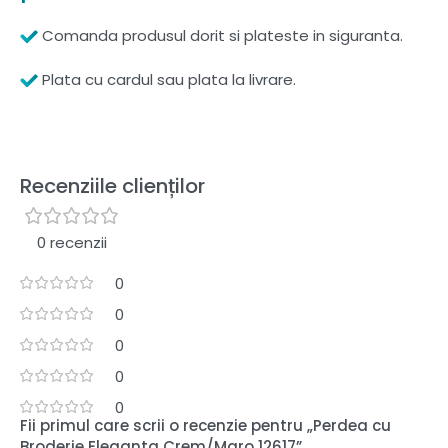
Comanda produsul dorit si plateste in siguranta.
Plata cu cardul sau plata la livrare.
Recenziile clienților
0 recenzii
0
0
0
0
0
Fii primul care scrii o recenzie pentru „Perdea cu
Broderie Eleganta Crem/Maro 12617”