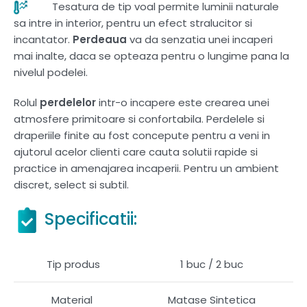
Tesatura de tip voal permite luminii naturale
sa intre in interior, pentru un efect stralucitor si
incantator.
Perdeaua
va da senzatia unei incaperi
mai inalte, daca se opteaza pentru o lungime pana la
nivelul podelei.
Rolul
perdelelor
intr-o incapere este crearea unei
atmosfere primitoare si confortabila. Perdelele si
draperiile finite au fost concepute pentru a veni in
ajutorul acelor clienti care cauta solutii rapide si
practice in amenajarea incaperii. Pentru un ambient
discret, select si subtil.
Specificatii:
Tip produs
1 buc / 2 buc
Material
Matase Sintetica