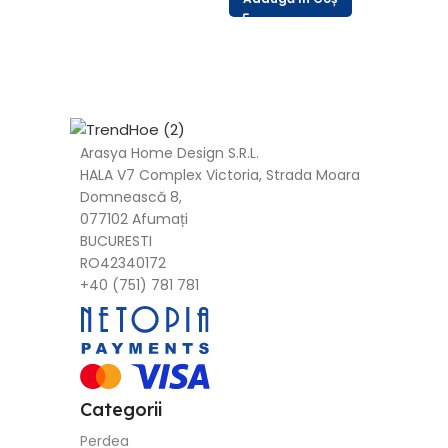
Arasya Home Design S.R.L.
HALA V7 Complex Victoria, Strada Moara
Domnească 8,
077102 Afumați
BUCURESTI
RO42340172
+40 (751) 781 781
Categorii
Perdea