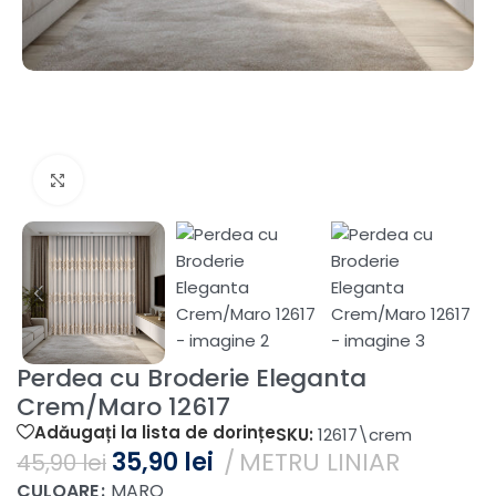
Fă clic pentru a mări
Perdea cu Broderie Eleganta
Crem/Maro 12617
Adăugați la lista de dorințe
SKU:
12617\crem
35,90
lei
METRU LINIAR
45,90
lei
CULOARE
MARO