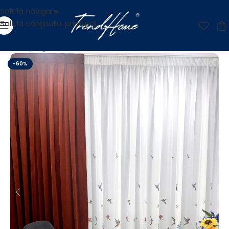
Salt la navigare
Salt la conținutul principal
Prima pagină
/
OUTLET
-60%