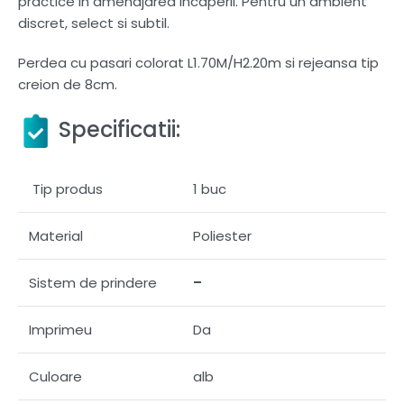
practice in amenajarea incaperii. Pentru un ambient
discret, select si subtil.
Perdea cu pasari colorat L1.70M/H2.20m si rejeansa tip
creion de 8cm.
Specificatii:
Tip produs
1 buc
Material
Poliester
Sistem de prindere
–
Imprimeu
Da
Culoare
alb