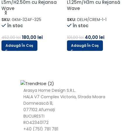
L5m/H2.50m cu Rejansa
L1.25m/H3m cu Rejansă
Wave
Wave
SKU:
GKM-324F-325
SKU:
DELHI/CREM-1-1
În stoc
În stoc
180,00
lei
40,00
lei
452,00
lei
101,00
lei
Adaugă În Coș
Adaugă În Coș
Arasya Home Design S.R.L.
HALA V7 Complex Victoria, Strada Moara
Domnească 8,
077102 Afumați
BUCURESTI
RO42340172
+40 (751) 781 781