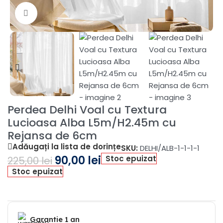
Fă clic pentru a mări
Perdea Delhi Voal cu Textura
Lucioasa Alba L5m/H2.45m cu
Rejansa de 6cm
Adăugați la lista de dorințe
SKU:
DELHI/ALB-1-1-1-1
90,00
lei
Stoc epuizat
225,00
lei
Stoc epuizat
Garantie 1 an