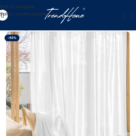
Salt la navigare
Salt la conținutul principal
Prima pagină
/
Reducere
-60%