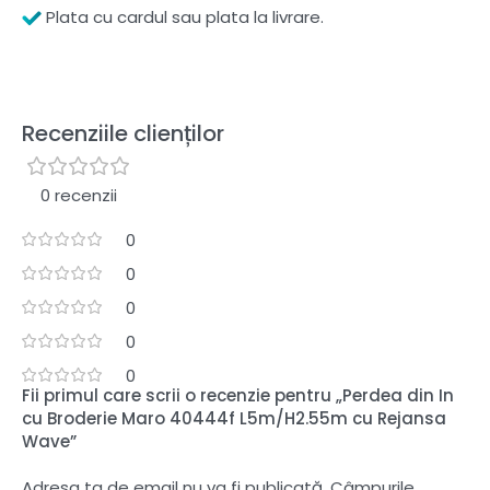
Plata cu cardul sau plata la livrare.
Recenziile clienților
0 recenzii
0
0
0
0
0
Fii primul care scrii o recenzie pentru „Perdea din In
cu Broderie Maro 40444f L5m/H2.55m cu Rejansa
Wave”
Adresa ta de email nu va fi publicată.
Câmpurile