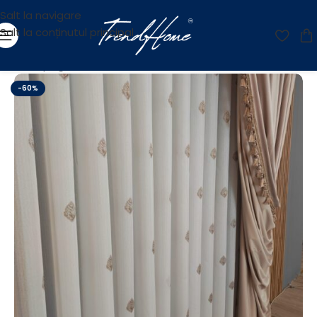
Salt la navigare
Salt la conținutul principal
Prima pagină
/
Reducere
-60%