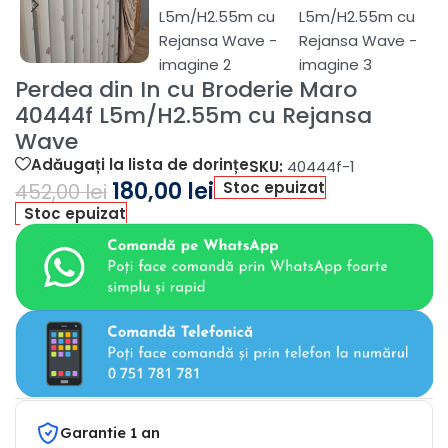
Perdea din In cu Broderie Maro
40444f L5m/H2.55m cu Rejansa
Wave
Adăugați la lista de dorințe
SKU:
40444f-1
180,00
lei
Stoc epuizat
452,00
lei
Stoc epuizat
Garantie 1 an