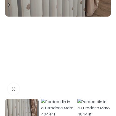
Fă clic pentru a mări