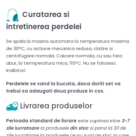
Curatarea si
intretinerea perdelei
Se spala la masina automata la temperatura maxima
de 30°C, cu actiune mecanica redusa, clatire si
centrifugare normala. Calcare normala, cu sau fara
abur, la termperatura mica, 110°C. Nu se folosesc
inalbitori.
Perdelele se vand la bucata, daca doriti set va
trebui sa adaugati doua produse in cos.
Livrarea produselor
Perioada standard de livrare
este cuprinsa intre
3-7
zile lucratoare
la produsele
din stoc
si pana la 30 de
zile lucratoare la produsele ce nu sunt pe stoc
, la care