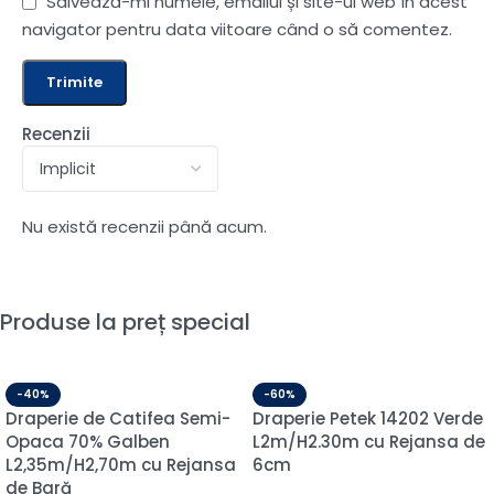
Salvează-mi numele, emailul și site-ul web în acest
navigator pentru data viitoare când o să comentez.
Recenzii
Nu există recenzii până acum.
Produse la preț special
-40%
-60%
Draperie de Catifea Semi-
Draperie Petek 14202 Verde
Opaca 70% Galben
L2m/H2.30m cu Rejansa de
L2,35m/H2,70m cu Rejansa
6cm
de Bară