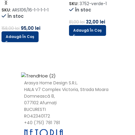
SKU:
3752-verde-1
În stoc
SKU:
ARS106/16-1-1-1-1-1
În stoc
32,00
lei
81,00
lei
95,00
lei
158,00
lei
Adaugă În Coș
Adaugă În Coș
Arasya Home Design S.R.L.
HALA V7 Complex Victoria, Strada Moara
Domnească 8,
077102 Afumați
BUCURESTI
RO42340172
+40 (751) 781 781