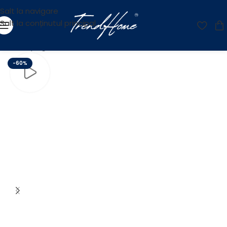
Salt la navigare
Salt la conținutul principal
Prima pagină
/
Reducere
-60%