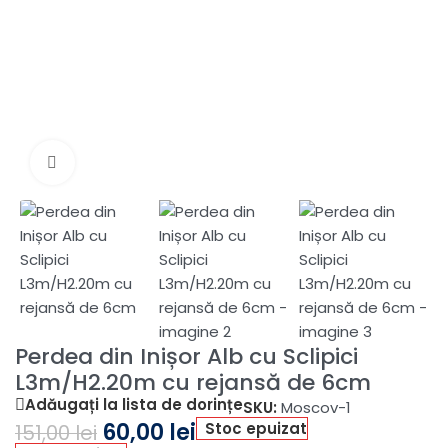
Fă clic pentru a mări
Perdea din Inișor Alb cu Sclipici
L3m/H2.20m cu rejansă de 6cm
Adăugați la lista de dorințe
SKU:
Moscov-1
60,00
lei
Stoc epuizat
151,00
lei