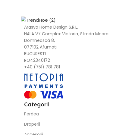
Arasya Home Design S.R.L.
HALA V7 Complex Victoria, Strada Moara
Domnească 8,
077102 Afumați
BUCURESTI
RO42340172
+40 (751) 781 781
Categorii
Perdea
Draperii
Accesorii