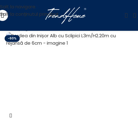
Salt la navigare
Salt la conținutul principal
Prima pagină
/
Reducere
-60%