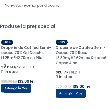
Nu există recenzii până acum.
Produse la preț special
-60%
-60%
Draperie de Catifea Semi-
Draperie de Catifea Semi-
opaca 70% Gri Deschis
Opaca 70% Rosu
L1.25m/H2.70m cu Pliu
L3.30m/H2.62m cu Rejansă
Capse Albe
SKU:
A18/ARS205-1-1
În stoc
SKU:
ARS RED-1
În stoc
133,00
lei
333,00
lei
108,00
lei
270,00
lei
Adaugă În Coș
Adaugă În Coș