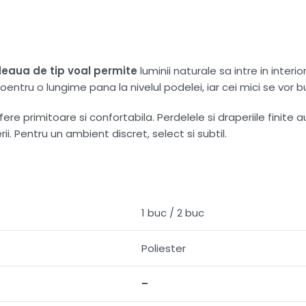
eaua de tip voal pe
rmite
luminii naturale sa intre in interi
oentru o lungime pana la nivelul podelei, iar cei mici se vo
e primitoare si confortabila. Perdelele si draperiile finite a
i. Pentru un ambient discret, select si subtil.
1 buc / 2 buc
Poliester
–