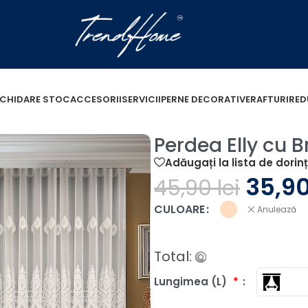
ICHIDARE STOC
ACCESORII
SERVICII
PERNE DECORATIVE
RAFTURI
RED
roderie Extra Crem
Perdea Elly cu 
Adăugați la lista de dorin
35,9
45,90
lei
CULOARE
Anulează
Total:
Lungimea (L)
*