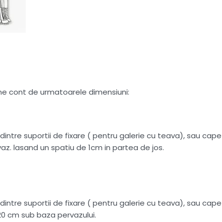
tine cont de urmatoarele dimensiuni:
intre suportii de fixare ( pentru galerie cu teava), sau capete
az. lasand un spatiu de 1cm in partea de jos.
intre suportii de fixare ( pentru galerie cu teava), sau capete
20 cm sub baza pervazului.