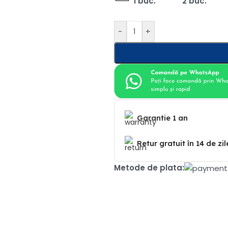
1 buc.
2 buc.
-
+
Garantie 1 an
Retur gratuit în 14 de zil
Metode de plata: