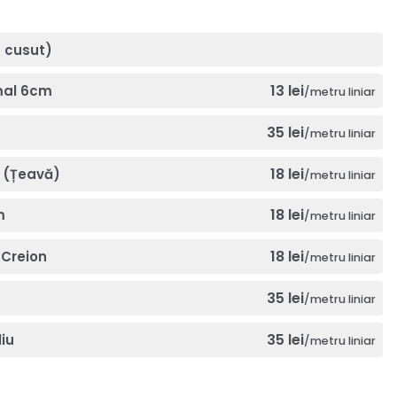
a cusut)
13 lei
mal 6cm
/metru liniar
35 lei
/metru liniar
18 lei
 (Țeavă)
/metru liniar
18 lei
m
/metru liniar
18 lei
Creion
/metru liniar
35 lei
/metru liniar
35 lei
iu
/metru liniar