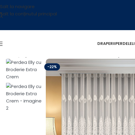
Salt la navigare
Salt la conținutul principal
DRAPERII
PERDELE
L
Prima pagină
/
Perdele
/
Perdele Brodate
/
Perdea Elly cu B
-22%