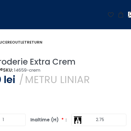
UCERE
OUTLET
RETURN
Broderie Extra Crem
țe
SKU:
14659-crem
0
lei
METRU LINIAR
Inaltime (H)
*