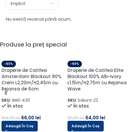
Nu există recenzii până acum.
Produse la preț special
-60%
-60%
Draperie de Catifea
Draperie de Catifea Elite
Amsterdam Blackout 90%
Blackout 100% Alb-Ivory
Crem L2,20m/H2,45m cu
L1.15m/H2.75m cu Rejansa
Rejansa de 6cm
Wave
SKU:
AMS-430
SKU:
Sakura-22
În stoc
În stoc
66,00
lei
64,00
lei
164,00
lei
161,00
lei
Adaugă În Coș
Adaugă În Coș