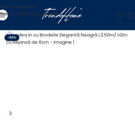
Salt la navigare
Salt la conținutul principal
Prima pagină
/
OUTLET
-60%