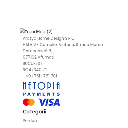
Arasya Home Design S.R.L.
HALA V7 Complex Victoria, Strada Moara
Domnească 8,
077102 Afumați
BUCURESTI
RO42340172
+40 (751) 781 781
Categorii
Perdea