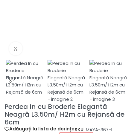
Fă clic pentru a mări
Perdea In cu Broderie Elegantă
Neagră L3.50m/ H2m cu Rejansă de
6cm
Adăugați la lista de dorințe
SKU:
MAYA-367-1