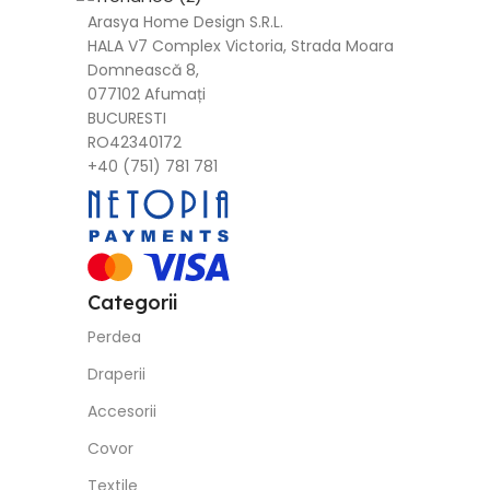
Arasya Home Design S.R.L.
HALA V7 Complex Victoria, Strada Moara
Domnească 8,
077102 Afumați
BUCURESTI
RO42340172
+40 (751) 781 781
Categorii
Perdea
Draperii
Accesorii
Covor
Textile