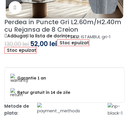
Fă clic pentru a mări
Perdea in Puncte Gri L2.60m/H2.40m
cu Rejansa de 8 Creion
Adăugați la lista de dorințe
SKU:
ISTAMBUL gri-1
52,00
lei
Stoc epuizat
130,00
lei
Stoc epuizat
Garantie 1 an
Retur gratuit în 14 de zile
Metode de
plata: