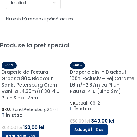
Nu există recenzii până acum.
Produse la preț special
-60%
-60%
Draperie de Textura
Draperie din In Blackout
Groasa 80% Blackout
100% Exclusiv – Bej Caramel
Sankt Petersburg Crem
L6m/H2.87m cu Pliu-
Vanilla L4.35m/H1.30 Pliu
Pauza-Pliu (Sina 2m)
Pliu- Sina 1.75m
SKU:
Bali-06-2
În stoc
SKU:
SanktPetersburg24--1
În stoc
340,00
lei
850,00
lei
122,00
lei
304,00
lei
Adaugă În Coș
Adaugă În Coș