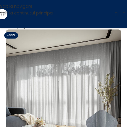
Salt la navigare
Salt la conținutul principal
Prima pagină
/
OUTLET
-60%