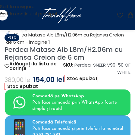
Salt la navigare
Salt la conținutul principal
Prima pagină
/
OUTLET
Fă clic pentru a mări
-59%
Perdea Matase Alb L8m/H2.06m cu
Rejansa Creion de 6 cm
Adăugați la lista de
SKU:
Perdea-SNEER V99-50 OF
dorințe
WHITE
154,00
lei
Stoc epuizat
380,00
lei
Stoc epuizat