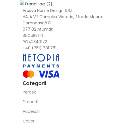
Arasya Home Design S.R.L.
HALA V7 Complex Victoria, Strada Moara
Domnească 8,
077102 Afumați
BUCURESTI
RO42340172
+40 (751) 781 781
Categorii
Perdea
Draperii
Accesorii
Covor