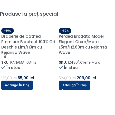
Produse la preț special
-60%
-60%
Draperie de Catifea
Perdea Brodata Model
Premium Blackout 100% Gri
Elegant Crem/Maro
Deschis L1m/H3m cu
L5m/H2.60m cu Rejansă
Rejansa Wave
Wave
SKU:
PANAMA 103--2
SKU:
12486\Crem-Maro
În stoc
În stoc
55,00
lei
209,00
lei
138,00
lei
524,00
lei
Adaugă În Coș
Adaugă În Coș