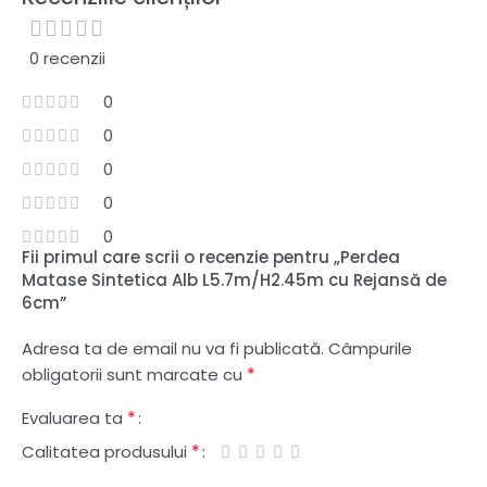
0 recenzii
0
0
0
0
0
Fii primul care scrii o recenzie pentru „Perdea
Matase Sintetica Alb L5.7m/H2.45m cu Rejansă de
6cm”
Adresa ta de email nu va fi publicată.
Câmpurile
*
obligatorii sunt marcate cu
*
Evaluarea ta
*
Calitatea produsului