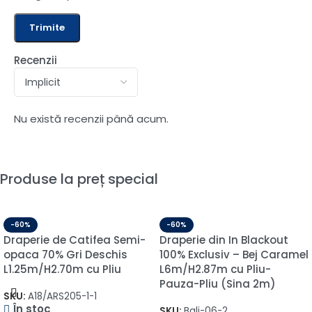
Recenzii
Nu există recenzii până acum.
Produse la preț special
-60%
-60%
Draperie de Catifea Semi-
Draperie din In Blackout
opaca 70% Gri Deschis
100% Exclusiv – Bej Caramel
L1.25m/H2.70m cu Pliu
L6m/H2.87m cu Pliu-
Pauza-Pliu (Sina 2m)
SKU:
A18/ARS205-1-1
În stoc
SKU:
Bali-06-2