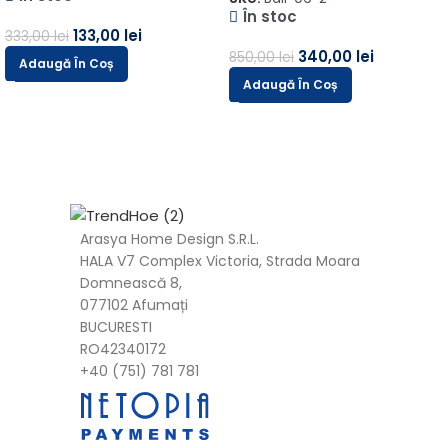
În stoc
133,00
lei
333,00
lei
340,00
lei
850,00
lei
Adaugă În Coș
Adaugă În Coș
Arasya Home Design S.R.L.
HALA V7 Complex Victoria, Strada Moara
Domnească 8,
077102 Afumați
BUCURESTI
RO42340172
+40 (751) 781 781