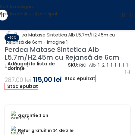
Salt la navigare
Salt la conținutul principal
Prima pagină
/
OUTLET
Fă clic pentru a mări
-60%
Perdea Matase Sintetica Alb
L5.7m/H2.45m cu Rejansă de 6cm
Adăugați la lista de
SKU:
RIO-Alb-1-2-1-1-1-1-1-1-
dorințe
1-1
115,00
lei
Stoc epuizat
287,00
lei
Stoc epuizat
Garantie 1 an
Retur gratuit în 14 de zile