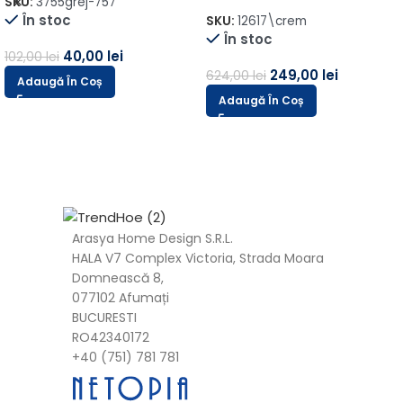
SKU:
3755grej-757
În stoc
SKU:
12617\crem
În stoc
40,00
lei
102,00
lei
249,00
lei
624,00
lei
Adaugă În Coș
Adaugă În Coș
Arasya Home Design S.R.L.
HALA V7 Complex Victoria, Strada Moara
Domnească 8,
077102 Afumați
BUCURESTI
RO42340172
+40 (751) 781 781