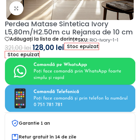
Fă clic pentru a mări
Perdea Matase Sintetica Ivory
L5,80m/H2.50m cu Rejansa de 10 cm
Adăugați la lista de dorințe
SKU:
RIO-Ivory-1-1
128,00
lei
Stoc epuizat
321,00
lei
Stoc epuizat
Garantie 1 an
Retur gratuit în 14 de zile