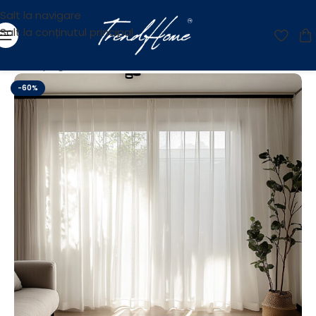
Salt la navigare
Salt la conținutul principal
Prima pagină
/
OUTLET
-60%