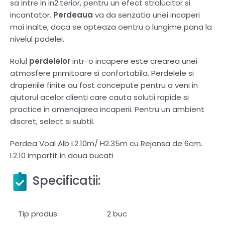
sa intre in in2.terior, pentru un efect stralucitor si
incantator.
Perdeaua
va da senzatia unei incaperi
mai inalte, daca se opteaza oentru o lungime pana la
nivelul podelei.
Rolul
perdelelor
intr-o incapere este crearea unei
atmosfere primitoare si confortabila. Perdelele si
draperiile finite au fost concepute pentru a veni in
ajutorul acelor clienti care cauta solutii rapide si
practice in amenajarea incaperii. Pentru un ambient
discret, select si subtil.
Perdea Voal Alb L2.10m/ H2.35m cu Rejansa de 6cm.
L2.10 impartit in doua bucati
Specificatii:
Tip produs
2 buc