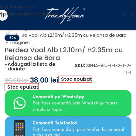
Salt la navigare
Salt la conținutul principal
Prima pagină
/
OUTLET
Fă clic pentru a mări
-60%
Perdea Voal Alb L2.10m/ H2.35m cu
Rejansa de Bara
Adăugați la lista de
SKU:
SIENA-Alb-1-1-2-1-2-
dorințe
1-1
38,00
lei
Stoc epuizat
96,00
lei
Stoc epuizat