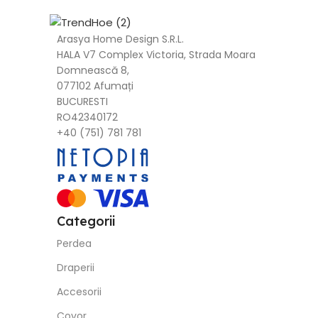
Arasya Home Design S.R.L.
HALA V7 Complex Victoria, Strada Moara
Domnească 8,
077102 Afumați
BUCURESTI
RO42340172
+40 (751) 781 781
Categorii
Perdea
Draperii
Accesorii
Covor