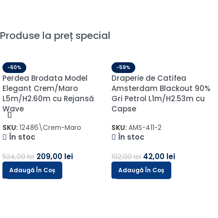
Produse la preț special
-60%
-59%
Perdea Brodata Model
Draperie de Catifea
Elegant Crem/Maro
Amsterdam Blackout 90%
L5m/H2.60m cu Rejansă
Gri Petrol L1m/H2.53m cu
Wave
Capse
SKU:
12486\Crem-Maro
SKU:
AMS-411-2
În stoc
În stoc
209,00
lei
42,00
lei
524,00
lei
102,00
lei
Adaugă În Coș
Adaugă În Coș