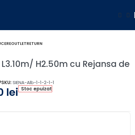
UCERE
OUTLET
RETURN
 L3.10m/ H2.50m cu Rejansa de
e
SKU:
SIENA-Alb-1-1-2-1-1
00
lei
Stoc epuizat