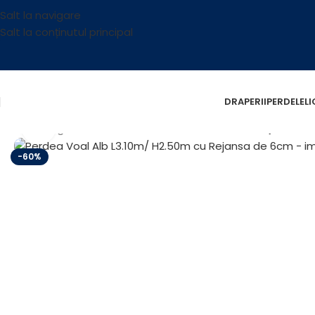
Salt la navigare
Salt la conținutul principal
DRAPERII
PERDELE
L
Fă clic pentru a mări
Prima pagină
/
Reducere
/
Perdea Voal Alb L3.10m/ H2.50
-60%