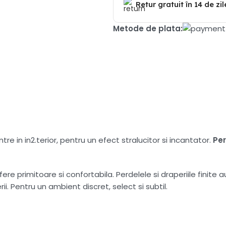
Retur gratuit în 14 de zil
Metode de plata:
tre in in2.terior, pentru un efect stralucitor si incantator.
Pe
e primitoare si confortabila. Perdelele si draperiile finite a
i. Pentru un ambient discret, select si subtil.