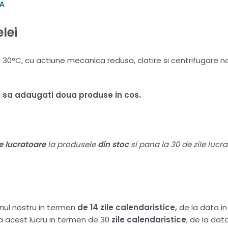
lei
°C, cu actiune mecanica redusa, clatire si centrifugare nor
ui sa adaugati doua produse in cos.
le lucratoare
la produsele
din stoc
si pana la 30 de zile lucr
nul nostru in termen
de 14 zile calendaristice,
de la data i
ta acest lucru in termen de 30
zile calendaristice
, de la da