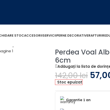
ICHIDARE STOC
ACCESORII
SERVICII
PERNE DECORATIVE
RAFTURI
RED
m cu Rejansa de 6cm
Perdea Voal Alb
6cm
Adăugați la lista de dorinț
57,
142,00
lei
Stoc epuizat
Garantie 1 an