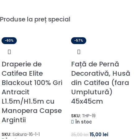
Produse la preț special
-60%
-57%
Draperie de
Față de Pernă
Catifea Elite
Decorativă, Husă
Blackout 100% Gri
din Catifea (fara
Antracit
Umplutură)
L1.5m/H1.5m cu
45x45cm
Manopera Capse
SKU:
THP-19
Argintii
În stoc
15,00
lei
SKU:
Sakura-16-1-1
35,00
lei