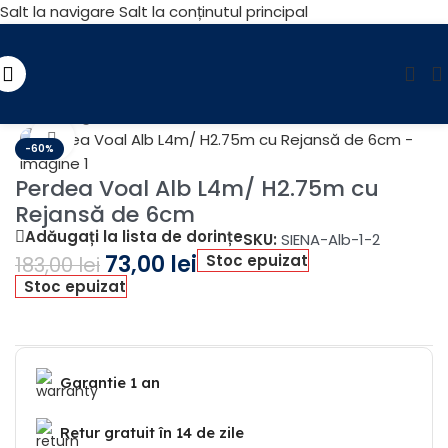
Salt la navigare
Salt la conținutul principal
Prima pagină
/
Reducere
Fă clic pentru a mări
-60%
Perdea Voal Alb L4m/ H2.75m cu
Rejansă de 6cm
Adăugați la lista de dorințe
SKU:
SIENA-Alb-1-2
73,00
lei
Stoc epuizat
183,00
lei
Stoc epuizat
Garantie 1 an
Retur gratuit în 14 de zile