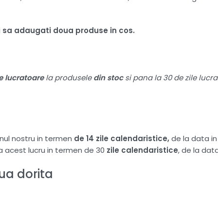
ui sa adaugati doua produse in cos.
le lucratoare
la produsele
din stoc
si pana la 30 de zile lucr
nul nostru in termen
de 14 zile calendaristice,
de la data i
ta acest lucru in termen de 30
zile calendaristice
, de la da
a dorita