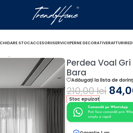
ICHIDARE STOC
ACCESORII
SERVICII
PERNE DECORATIVE
RAFTURI
RED
u Rejansa de Bara
Perdea Voal Gr
Bara
Adăugați la lista de dorin
84,
210,00
lei
Stoc epuizat
Garantie 1 an