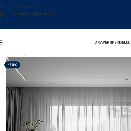
Salt la navigare
Salt la conținutul principal
DRAPERII
PERDELE
L
Prima pagină
/
OUTLET
/
Perdea Voal Gri L3.80m/H2.25m c
-60%