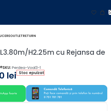
UCERE
OUTLET
RETURN
i L3.80m/H2.25m cu Rejansa de
țe
SKU:
Perdea-Voal3-1
00
lei
Stoc epuizat