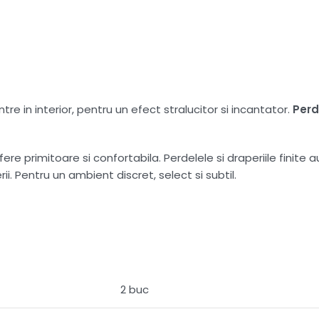
tre in interior, pentru un efect stralucitor si incantator.
Per
e primitoare si confortabila. Perdelele si draperiile finite a
i. Pentru un ambient discret, select si subtil.
2 buc