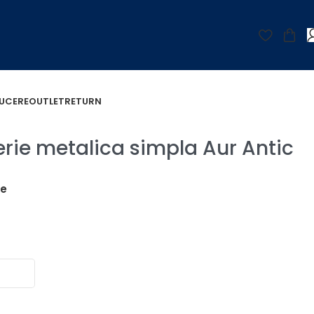
UCERE
OUTLET
RETURN
erie metalica simpla Aur Antic
țe