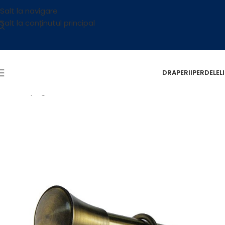
Salt la navigare
Salt la conținutul principal
DRAPERII
PERDELE
L
Prima pagină
/
Accesorii
/
Galerii
/
Galerii Metalice
/
Prince – 