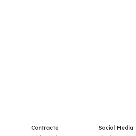
În stoc
Draperie de Catifea
Amsterdam Blackout 90% Gri
2
599,00
lei
Petrol L1m/H2.53m cu Capse
Adaugă Î
SKU:
AMS-411-2
În stoc
42,00
lei
102,00
lei
Adaugă În Coș
Contracte
Social Media