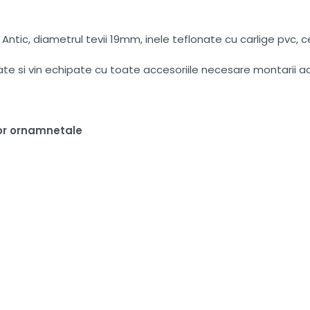
Antic, diametrul tevii 19mm, inele teflonate cu carlige pvc, c
tate si vin echipate cu toate accesoriile necesare montarii a
or ornamnetale