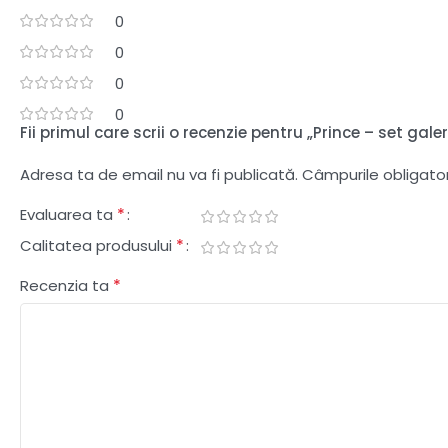
0
0
0
0
Fii primul care scrii o recenzie pentru „Prince – set ga
Adresa ta de email nu va fi publicată.
Câmpurile obligato
*
Evaluarea ta
*
Calitatea produsului
*
Recenzia ta