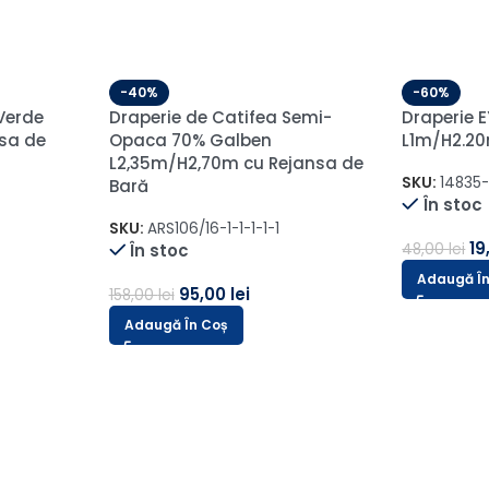
-60%
Semi-
Draperie d
is
Blackout 
L5.5m/H1.
6cm Crei
SKU:
Sonil-
-59%