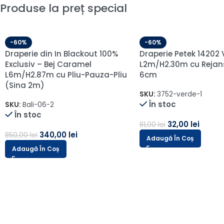
Produse la preț special
-60%
-60%
Perdea cu Broderie Eleganta
Draperie de Catifea 
Crem/Maro L5m/H2.60m cu
opaca 70% Gri Desch
Rejansă Wave
L1.25m/H2.70m cu Pliu
SKU:
12617\crem
SKU:
A18/ARS205-1-1
În stoc
În stoc