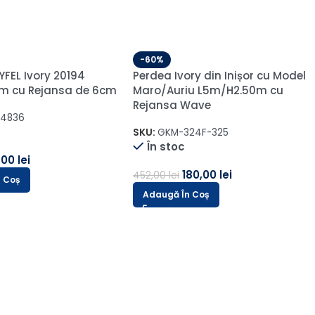
in Velur Raiat Sonil
85% Gri Cărbune
9m cu Rejansa de
-60%
on
Perdea Brodata Model Elegant
916-2
Crem/Maro L5m/H2.60m cu