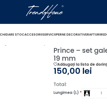
ICHIDARE STOC
ACCESORII
SERVICII
PERNE DECORATIVE
RAFTURI
RED
set galerie metalica simpla Aur Antic 19 mm
Prince – set gal
19 mm
Adăugați la lista de dorin
150,00
lei
Total:
Lungimea (L)
*