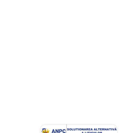
Rejansă Wave
39,00
lei
SKU:
12486\Crem-Maro
În stoc
n Coș
209,00
lei
524,00
lei
Adaugă În Coș