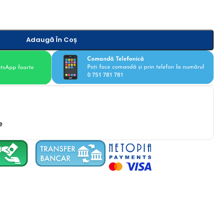
Adaugă În Coș
e