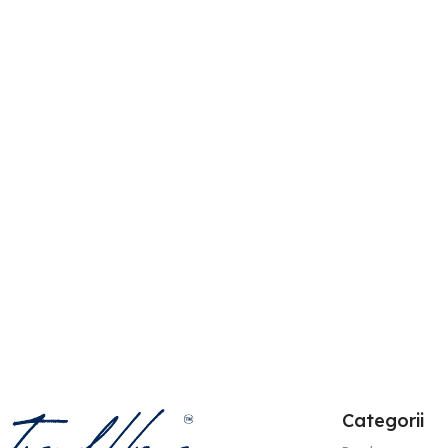
249,00
lei
133,00
lei
624,00
lei
333,00
lei
Adaugă În Coș
Adaugă În Coș
Categorii