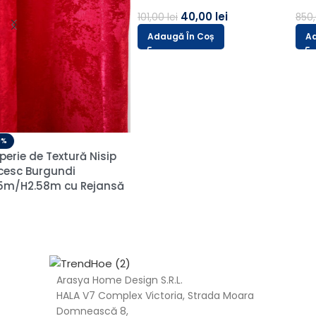
40,00
lei
340,00
lei
101,00
lei
850,00
lei
Adaugă În Coș
Adaugă În Coș
Arasya Home Design S.R.L.
HALA V7 Complex Victoria, Strada Moara
Domnească 8,
077102 Afumați
BUCURESTI
RO42340172
+40 (751) 781 781