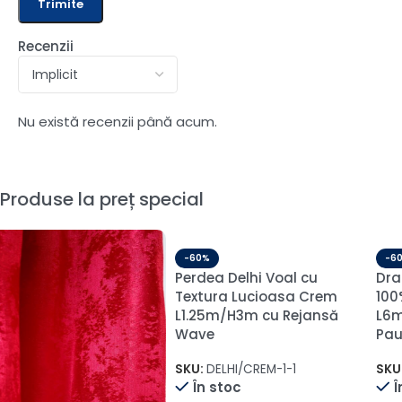
Recenzii
Nu există recenzii până acum.
Produse la preț special
-60%
-60%
Perdea Delhi Voal cu
Draperie din In Blackout
Textura Lucioasa Crem
100% Exclusiv – Bej Caramel
L1.25m/H3m cu Rejansă
L6m/H2.87m cu Pliu-
Wave
Pauza-Pliu (Sina 2m)
SKU:
DELHI/CREM-1-1
SKU:
Bali-06-2
În stoc
În stoc