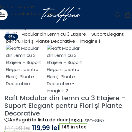
Salt la navigare
Salt la conținutul principal
Prima pagină
/
RAFTURI
Fă clic pentru a mări
-17%
Raft Modular din Lemn cu 3 Etajere –
Suport Elegant pentru Flori și Plante
Decorative
Adăugați la lista de dorințe
SKU:
SEO-8167
119,99
lei
149 în stoc
144,99
lei