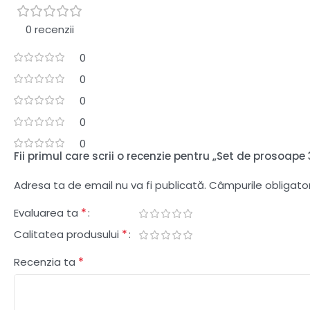
0 recenzii
0
0
0
0
0
Fii primul care scrii o recenzie pentru „Set de prosoape 
Adresa ta de email nu va fi publicată.
Câmpurile obligato
*
Evaluarea ta
*
Calitatea produsului
*
Recenzia ta