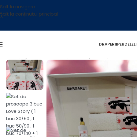
Salt la navigare
Salt la conținutul principal
DRAPERII
PERDELE
L
Prima pagină
/
Textile
/
Prosop
/
Set de prosoape 3 buc Love 