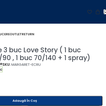
UCERE
OUTLET
RETURN
)
 3 buc Love Story ( 1 buc
/90 , 1 buc 70/140 + 1 spray)
țe
SKU:
MARGARET-ECRU
oc
Adaugă În Coș