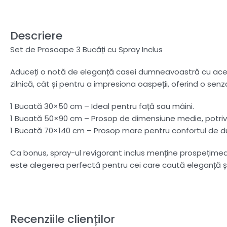
Descriere
Set de Prosoape 3 Bucăți cu Spray Inclus
Aduceți o notă de eleganță casei dumneavoastră cu acest 
zilnică, cât și pentru a impresiona oaspeții, oferind o senz
1 Bucată 30×50 cm – Ideal pentru față sau mâini.
1 Bucată 50×90 cm – Prosop de dimensiune medie, potrivit
1 Bucată 70×140 cm – Prosop mare pentru confortul de d
Ca bonus, spray-ul revigorant inclus menține prospețimea
este alegerea perfectă pentru cei care caută eleganță și
Recenziile clienților