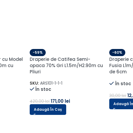
-59%
-60%
leganta
Draperie de Catifea
Draperie 
60m cu
Amsterdam Blackout 90% Gri
Blackout 
Petrol L1m/H2.53m cu Capse
L1.75m/H1
cm
SKU:
AMS-411-2
În stoc
SKU:
PANAM
În stoc
42,00
lei
102,00
lei
8
210,00
lei
Adaugă În Coș
Selecteaz