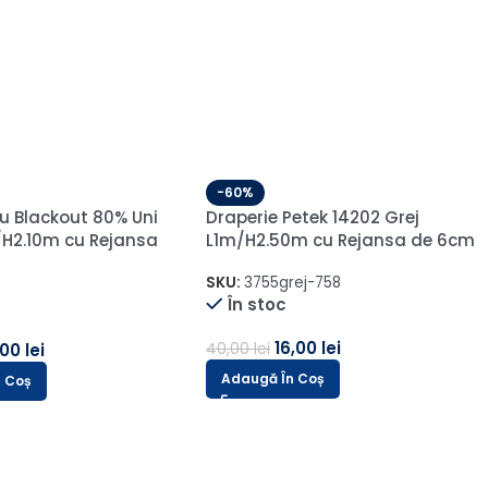
-60%
de Catifea Premium
Draperie de Catifea Semi-
100% Gri
opaca 70% Gri Deschis
.50m cu Rejansa de 6
L1.25m/H2.70m cu Pliu
SKU:
A18/ARS205-1-1
În stoc
A.19
133,00
lei
333,00
lei
4,00
lei
METRU LINIAR
Adaugă În Coș
ă Opțiunile