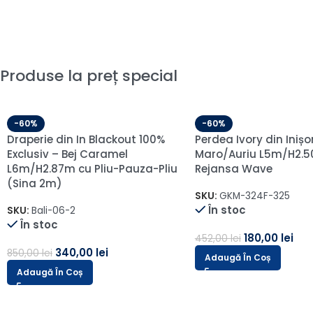
Produse la preț special
-60%
-60%
Perdea Ivory din Inișor cu
Perdea cu Broderie E
Broderie Maro L1m/H2.10m cu
Crem/Maro L5m/H2.
Rejansa de 6cm
Rejansă Wave
SKU:
ARS70/V4-1
SKU:
12617\crem
În stoc
În stoc
19,00
lei
249,00
lei
48,00
lei
624,00
lei
Adaugă În Coș
Adaugă În Coș