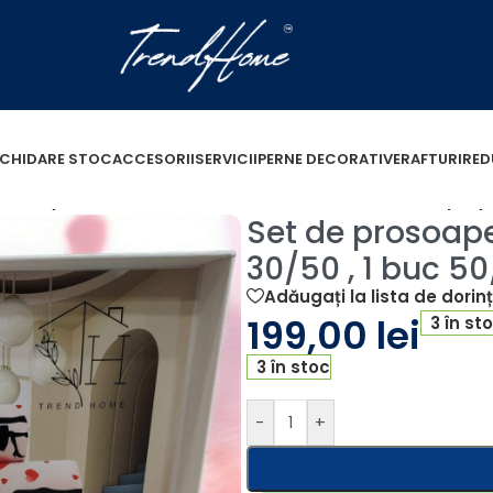
ICHIDARE STOC
ACCESORII
SERVICII
PERNE DECORATIVE
RAFTURI
RED
Story ( 1 buc 30/50 , 1 buc 50/90 , 1 buc 70/140 + 1 spray
Set de prosoape
30/50 , 1 buc 50
Adăugați la lista de dorin
199,00
lei
3 în st
3 în stoc
-
+