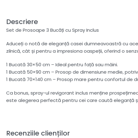
Descriere
Set de Prosoape 3 Bucăți cu Spray Inclus
Aduceți o notă de eleganță casei dumneavoastră cu acest 
zilnică, cât și pentru a impresiona oaspeții, oferind o senz
1 Bucată 30×50 cm – Ideal pentru față sau mâini.
1 Bucată 50×90 cm – Prosop de dimensiune medie, potrivit
1 Bucată 70×140 cm – Prosop mare pentru confortul de d
Ca bonus, spray-ul revigorant inclus menține prospețimea
este alegerea perfectă pentru cei care caută eleganță și
Recenziile clienților