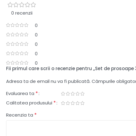
0 recenzii
0
0
0
0
0
Fii primul care scrii o recenzie pentru „Set de prosoape 
Adresa ta de email nu va fi publicată.
Câmpurile obligato
*
Evaluarea ta
*
Calitatea produsului
*
Recenzia ta