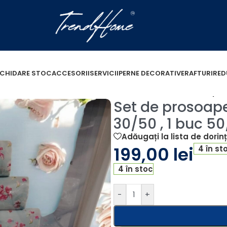
ICHIDARE STOC
ACCESORII
SERVICII
PERNE DECORATIVE
RAFTURI
RED
 Floral ( 1 buc 30/50 , 1 buc 50/90 , 1 buc 70/140 + 1 spr
Set de prosoape
30/50 , 1 buc 50
Adăugați la lista de dorin
199,00
lei
4 în st
4 în stoc
-
+