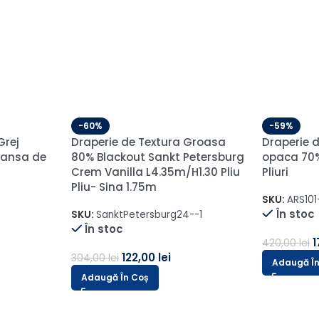
-60%
Premium
Draperie d