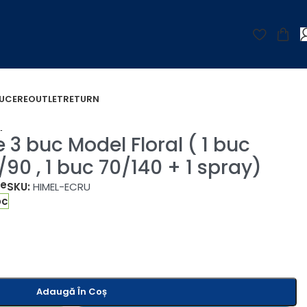
UCERE
OUTLET
RETURN
ay)
 3 buc Model Floral ( 1 buc
/90 , 1 buc 70/140 + 1 spray)
țe
SKU:
HIMEL-ECRU
oc
Adaugă În Coș