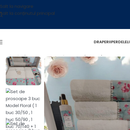
Salt la navigare
Salt la conținutul principal
DRAPERII
PERDELE
L
Prima pagină
/
Textile
/
Prosop
/
Set de prosoape 3 buc Model