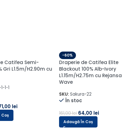
-60%
Draperie de Catifea Semi-
Opaca 70% Rosu
L3.30m/H2.62m cu Rejansă
Capse Albe
SKU:
ARS RED-1
În stoc
108,00
lei
270,00
lei
Adaugă În Coș
in Velur Raiat Sonil