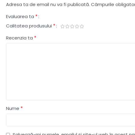
Adresa ta de email nu va fi publicată.
Câmpurile obligato
*
Evaluarea ta
*
Calitatea produsului
*
Recenzia ta
*
Nume
Salvează-mi numele, emailul și site-ul web în acest n