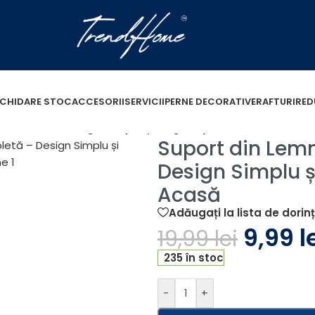
ICHIDARE STOC
ACCESORII
SERVICII
PERNE DECORATIVE
RAFTURI
RED
i Tabletă – Design Simplu și Elegant pentru Birou sau A
Suport din Lemn
Design Simplu ș
Acasă
Adăugați la lista de dorin
9,99
l
19,99
lei
235 în stoc
-
+