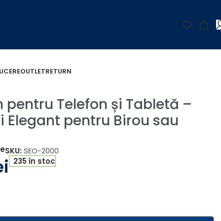
UCERE
OUTLET
RETURN
casă
 pentru Telefon și Tabletă –
i Elegant pentru Birou sau
țe
SKU:
SEO-2000
ei
235 în stoc