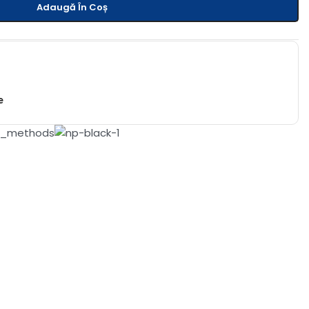
Adaugă În Coș
e