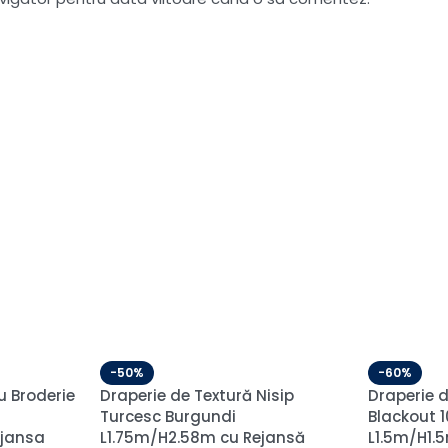
-59%
-60%
Draperie de Catifea
Perdea Br
 90%
Amsterdam Blackout 90% Gri
Crem/Mar
 cu
Petrol L1m/H2.53m cu Capse
Rejansă 