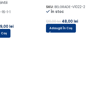
6cm Creion
\Crem-Maro
SKU:
Sonil-916-2
În stoc
09,00
lei
239,00
lei
599,00
lei
n Coș
Adaugă În Coș