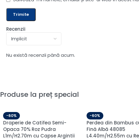
Recenzii
Nu există recenzii până acum.
Produse la preț special
-60%
-60%
Draperie de Catifea Semi-
Draperie de Catifea
opaca 70% Gri Deschis
Amsterdam Blackout
L1.25m/H2.70m cu Pliu
Crem L2,20m/H2,45m