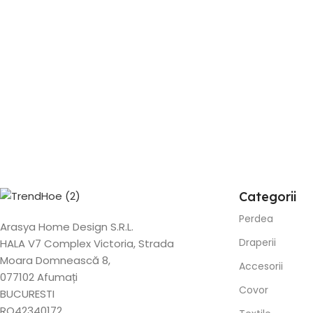
Categorii
Perdea
Arasya Home Design S.R.L.
Draperii
HALA V7 Complex Victoria, Strada
Moara Domnească 8,
Accesorii
077102 Afumați
Covor
BUCURESTI
RO42340172