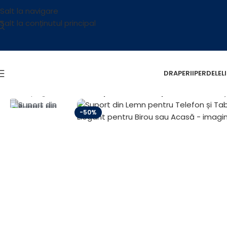
Salt la navigare
Salt la conținutul principal
DRAPERII
PERDELE
L
Prima pagină
/
RAFTURI
/
Suport din Lemn pentru Telefon ș
-50%