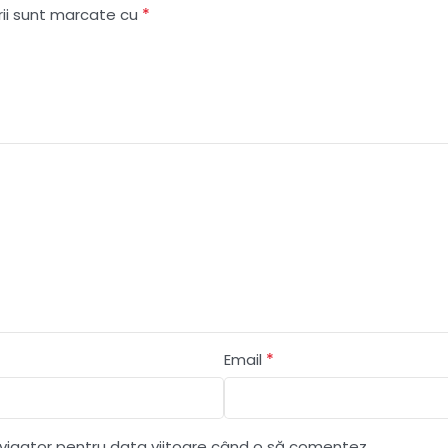
*
rii sunt marcate cu
*
Email
avigator pentru data viitoare când o să comentez.