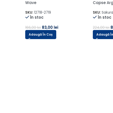
SKU:
AMS-411-2
SKU:
12486
În stoc
În stoc
42,00
lei
2
102,00
lei
524,00
lei
Adaugă În Coș
Adaugă Î