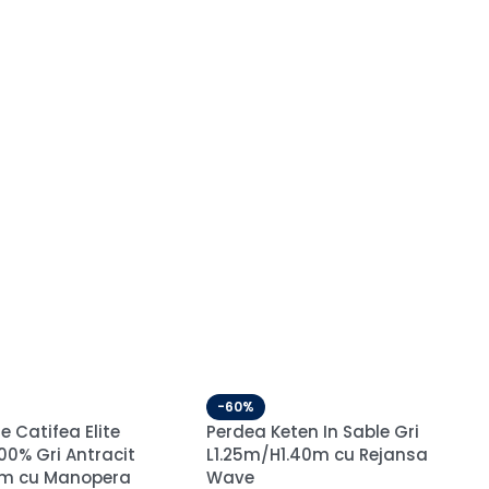
-60%
odata Model Elegant
Draperie din Velur Raiat Sonil
o L5m/H2.60m cu
Blackout 85% Gri Cărbune
Wave
L5.5m/H1.9m cu Rejansa de