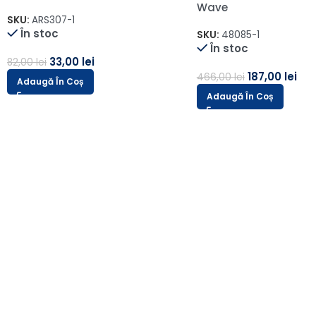
Rejansa de 6cm
SKU:
A18/ARS205-1-1
În stoc
SKU:
AMS-430
În stoc
133,00
lei
333,00
lei
66,00
lei
164,00
lei
Adaugă În Coș
Adaugă În Coș