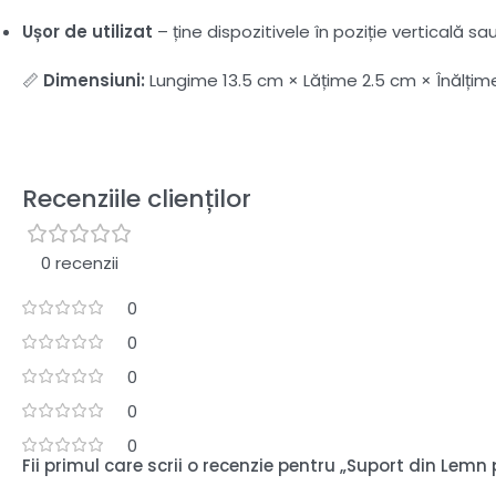
Ușor de utilizat
– ține dispozitivele în poziție verticală s
📏
Dimensiuni:
Lungime 13.5 cm × Lățime 2.5 cm × Înălțim
Recenziile clienților
0 recenzii
0
0
0
0
0
Fii primul care scrii o recenzie pentru „Suport din Lem