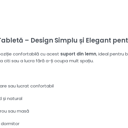
Tabletă – Design Simplu și Elegant pen
poziție confortabilă cu acest
suport din lemn
, ideal pentru
 citi sau a lucra fără a-ți ocupa mult spațiu.
are sau lucrat confortabil
d și natural
irou sau masă
 dormitor