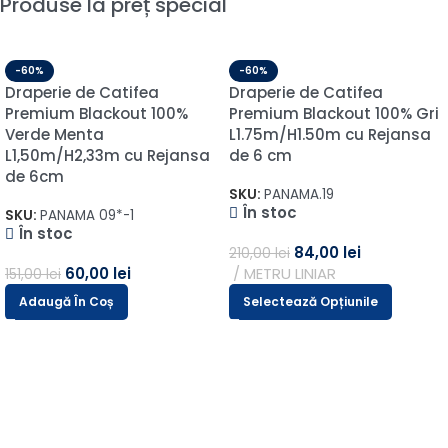
Produse la preț special
-60%
-60%
Draperie de Catifea
Draperie de Catifea
Premium Blackout 100%
Premium Blackout 100% Gri
Verde Menta
L1.75m/H1.50m cu Rejansa
L1,50m/H2,33m cu Rejansa
de 6 cm
de 6cm
SKU:
PANAMA.19
În stoc
SKU:
PANAMA 09*-1
În stoc
84,00
lei
210,00
lei
60,00
lei
METRU LINIAR
151,00
lei
Adaugă În Coș
Selectează Opțiunile