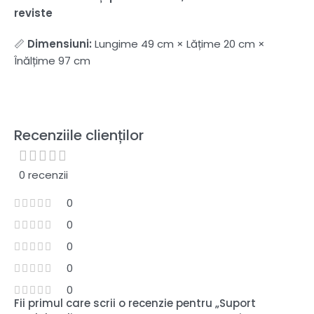
reviste
📏
Dimensiuni:
Lungime 49 cm × Lățime 20 cm ×
Înălțime 97 cm
Recenziile clienților
0 recenzii
0
0
0
0
0
Fii primul care scrii o recenzie pentru „Suport