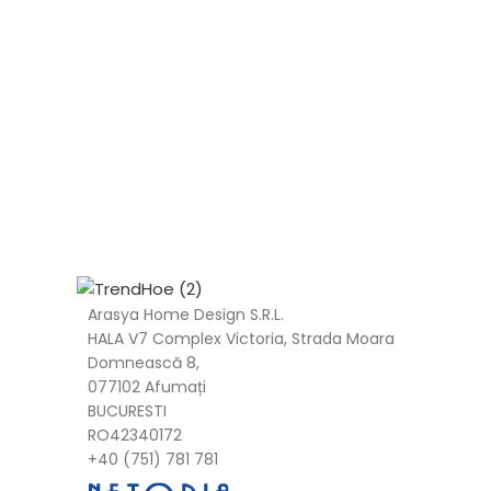
Arasya Home Design S.R.L.
HALA V7 Complex Victoria, Strada Moara
Domnească 8,
077102 Afumați
BUCURESTI
RO42340172
+40 (751) 781 781