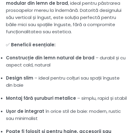
modular din lemn de brad
, ideal pentru păstrarea
prosoapelor mereu la îndemână. Datorită designului
său vertical și îngust, este soluția perfectă pentru
băile mici sau spațiile înguste, fără a compromite
funcționalitatea sau estetica.
✅
Beneficii esențiale:
Construcție din lemn natural de brad
– durabil și cu
aspect cald, natural
Design slim
– ideal pentru colțuri sau spații înguste
din baie
Montaj fără șuruburi metalice
– simplu, rapid și stabil
Ușor de integrat
în orice stil de baie: modern, rustic
sau minimalist
Poate fi folosit și pentru haine, accesorii sau