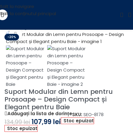
Salt la navigare
Salt la conținutul principal
Prima pagină
/
NEW ARRIVALS
Fă clic pentru a mări
-20%
Suport Modular din Lemn pentru
Prosoape – Design Compact și
Elegant pentru Baie
Adăugați la lista de dorințe
SKU:
SEO-8178
107,99
lei
Stoc epuizat
134,99
lei
Stoc epuizat