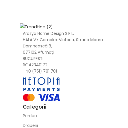
Arasya Home Design S.R.L.
HALA V7 Complex Victoria, Strada Moara
Domnească 8,
077102 Afumați
BUCURESTI
RO42340172
+40 (751) 781 781
Categorii
Perdea
Draperii