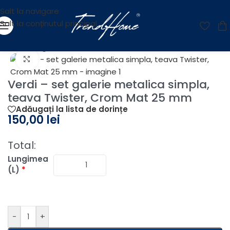
Salt la navigare
Salt la conținutul principal
Prima pagină
/
Accesorii
/
Galerii
/
Galerii Metalice
Fă clic pentru a mări
Verdi – set galerie metalica simpla,
teava Twister, Crom Mat 25 mm
Adăugați la lista de dorințe
150,00
lei
Total:
Lungimea
(L)
*
-
+