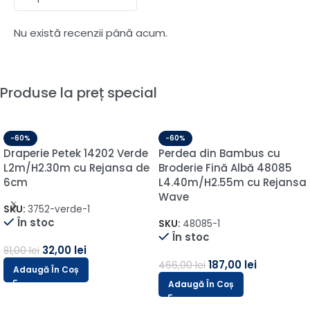
Nu există recenzii până acum.
Produse la preț special
-60%
-59%
 cu
Draperie de Catifea
Draperie de Catife
48085
Premium Blackout 100% Gri
opaca 70% Gri
Rejansa
Deschis L1m/H3m cu
L1.5m/H2.90m cu Pli
Rejansa Wave
SKU:
ARS101-1-1-1
În stoc
SKU:
PANAMA 103--2
În stoc
171,00
lei
420,00
lei
55,00
lei
138,00
lei
Adaugă În Coș
Adaugă În Coș