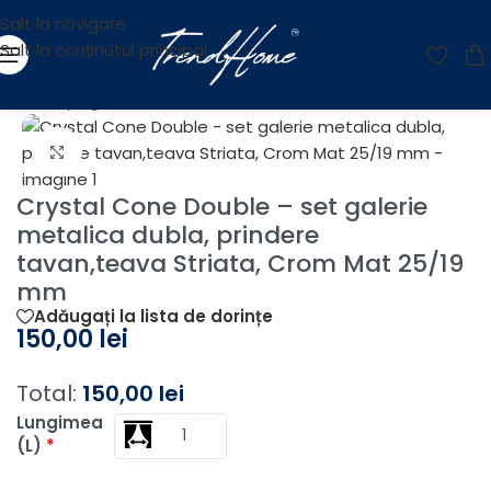
Salt la navigare
Salt la conținutul principal
Prima pagină
/
Accesorii
/
Galerii
/
Galerii Metalice
Fă clic pentru a mări
Crystal Cone Double – set galerie
metalica dubla, prindere
tavan,teava Striata, Crom Mat 25/19
mm
Adăugați la lista de dorințe
150,00
lei
Total:
150,00
lei
Lungimea
(L)
*