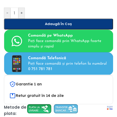
-
+
Adaugă În Coș
Garantie 1 an
Retur gratuit în 14 de zile
Metode de
plata: