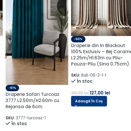
L1.15m/H2.75m cu Rejansa
Wave
SKU:
Sakura-22
În stoc
64,00
lei
161,00
lei
-60%
Adaugă În Coș
Draperie din In Blackout
100% Exclusiv – Bej Caramel
L2.25m/H1.63m cu Pliu-
Pauza-Pliu (Sina 0.75cm)
SKU:
Bali-06-2-1-1
În stoc
127,00
lei
319,00
lei
Adaugă În Coș