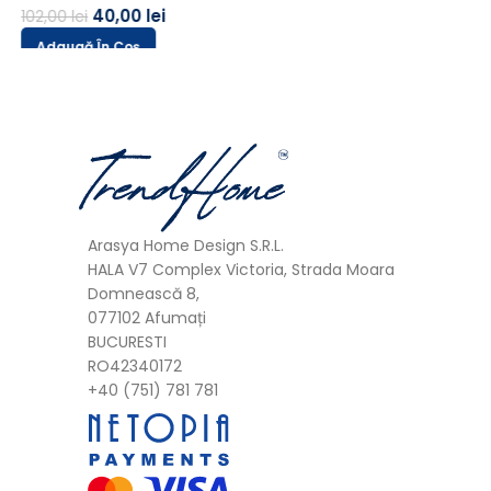
Arasya Home Design S.R.L.
HALA V7 Complex Victoria, Strada Moara
Domnească 8,
077102 Afumați
BUCURESTI
RO42340172
+40 (751) 781 781
Categorii
Perdea
Draperii