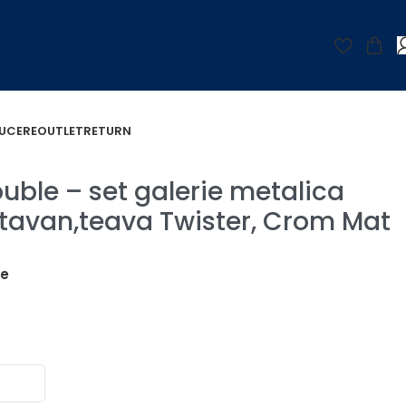
UCERE
OUTLET
RETURN
n,teava Twister, Crom Mat 25/19 mm
uble – set galerie metalica
 tavan,teava Twister, Crom Mat
țe