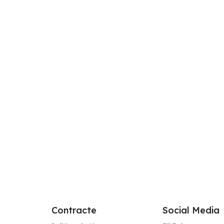
În stoc
SKU:
BELGRADE-V1022-2
1
În stoc
304,00
lei
Adaugă Î
48,00
lei
120,00
lei
Adaugă În Coș
Contracte
Social Media