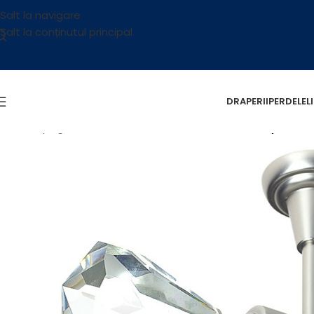
Salt la navigare
Salt la conținutul principal
DRAPERII
PERDELE
L
Prima pagină
/
Accesorii
/
Galerii
/
Galerii Metalice
/
Crystal C