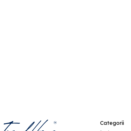
Draperie de Catifea
Wave
Amsterdam Blackout 90%
SKU:
48107Alb-1
Crem L2,20m/H2,45m cu
În stoc
Rejansa de 6cm
187,00
lei
466,00
lei
SKU:
AMS-430
METRU LINIAR
În stoc
Adaugă În Coș
66,00
lei
164,00
lei
Adaugă În Coș
Categorii