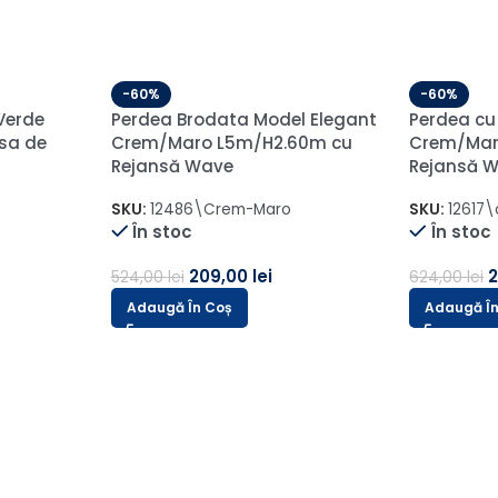
-60%
Draperie 
80% Black
-60%
Crem Vanil
mbus cu
Perdea Keten In Sable Gri
Pliu- Sina
L1.25m/H1.40m cu Rejansa
SKU:
Sankt
ejansa
Wave