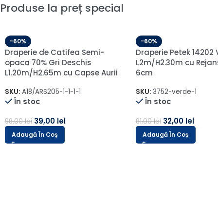
Produse la preț special
-60%
Perdea Mona din Ba
Broderie Albă 48107
-60%
L4.40m/H2.60m cu R