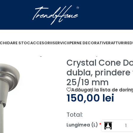
ICHIDARE STOC
ACCESORII
SERVICII
PERNE DECORATIVE
RAFTURI
RED
one Double – set galerie metalica dubla, prindere tava
Crystal Cone Do
dubla, prindere
25/19 mm
Adăugați la lista de dorin
150,00
lei
Total:
Lungimea (L)
*