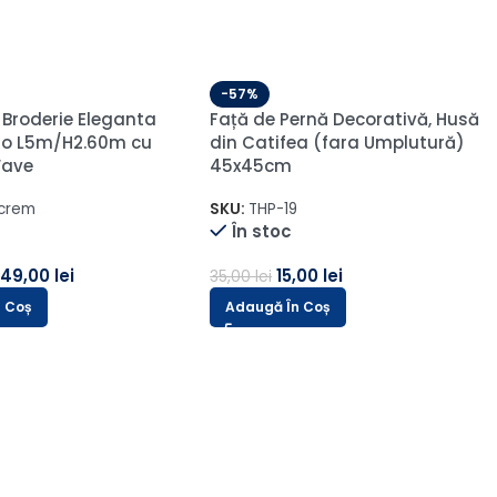
de Textura Groasa
out Sankt Petersburg
la L4.35m/H1.30 Pliu
 1.75m
-61%
Draperie Petek 14202 Grej
Petersburg24--1
L2.50m/H2.70m cu Rejansa de