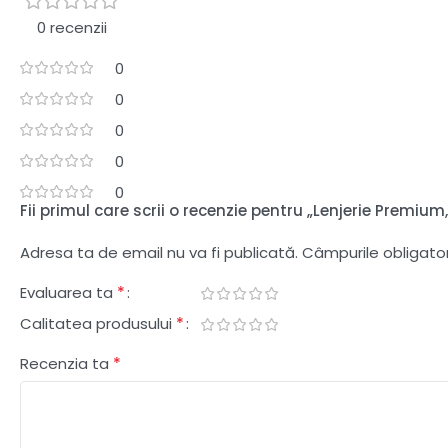
0 recenzii
0
0
0
0
0
Fii primul care scrii o recenzie pentru „Lenjerie Premium,
Adresa ta de email nu va fi publicată.
Câmpurile obligato
*
Evaluarea ta
*
Calitatea produsului
*
Recenzia ta