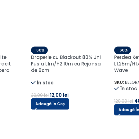
Draperie 
-60%
Amsterdam
mbus cu
Perdea Ivory din Inișor cu
2.50/ H 2.
Broderie Maro L1m/H2.10m cu
(sina 1.10
ejansa
Rejansa de 6cm
SKU:
AMS-4
SKU:
ARS70/V4-1
În stoc
În stoc
19,00
lei
48,00
lei
Selecteaz
Adaugă În Coș