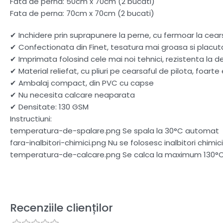
Fata de perna: 50cm x 70cm (2 bucati)
Fata de perna: 70cm x 70cm (2 bucati)
✔ Inchidere prin suprapunere la perne, cu fermoar la cear
✔ Confectionata din Finet, tesatura mai groasa si placut
✔ Imprimata folosind cele mai noi tehnici, rezistenta la d
✔ Material reliefat, cu pliuri pe cearsaful de pilota, foarte
✔ Ambalaj compact, din PVC cu capse
✔ Nu necesita calcare neaparata
✔ Densitate: 130 GSM
Instructiuni:
temperatura-de-spalare.png Se spala la 30°C automat
fara-inalbitori-chimici.png Nu se folosesc inalbitori chimici
temperatura-de-calcare.png Se calca la maximum 130°
Recenziile clienților