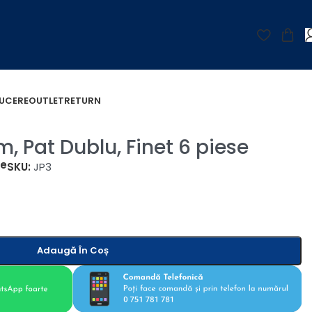
UCERE
OUTLET
RETURN
, Pat Dublu, Finet 6 piese
țe
SKU:
JP3
Adaugă În Coș