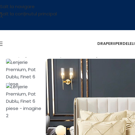
Salt la navigare
Salt la conținutul principal
DRAPERII
PERDELE
L
Prima pagină
/
Textile
/
Lenjerie de Pat
/
Lenjerie Premium, P