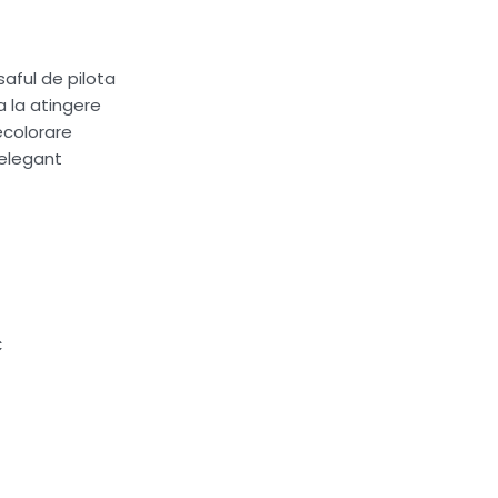
saful de pilota
a la atingere
ecolorare
 elegant
C