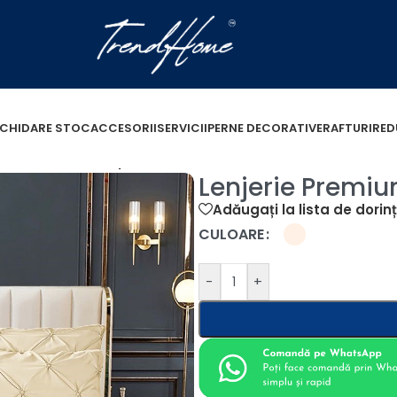
ICHIDARE STOC
ACCESORII
SERVICII
PERNE DECORATIVE
RAFTURI
RED
at Dublu, Finet 6 piese
Lenjerie Premium
Adăugați la lista de dorin
CULOARE
-
+